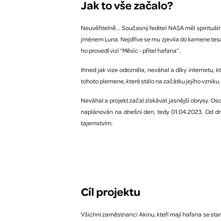
Jak to vše začalo?
Neuvěřitelně... Současný ředitel NASA měl spirituální
jménem Luna. Nejdříve se mu zjevila do kamene tesan
ho provedl vizí “Měsíc - přítel hafana”.
Ihned jak vize odezněla, neváhal a díky internetu, 
tohoto plemene, které stálo na začátku jejího vzniku, 
Neváhal a projekt začal získávat jasnější obrysy. Os
naplánován na dnešní den, tedy 01.04.2023. Od dn
tajemstvím.
Cíl projektu
Všichni zaměstnanci Akinu, kteří mají hafana se stan