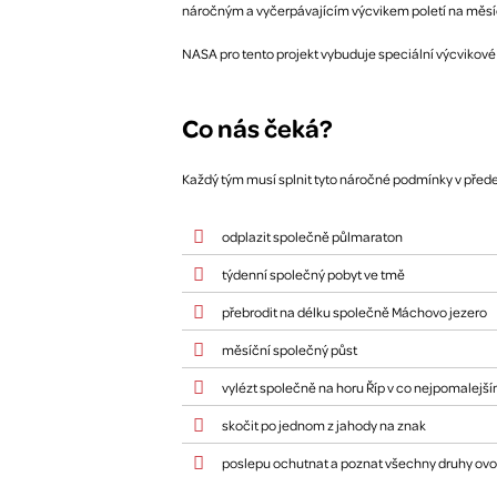
náročným a vyčerpávajícím výcvikem poletí na měsíč
NASA pro tento projekt vybuduje speciální výcvikové
Co nás čeká?
Každý tým musí splnit tyto náročné podmínky v před
odplazit společně půlmaraton
týdenní společný pobyt ve tmě
přebrodit na délku společně Máchovo jezero
měsíční společný půst
vylézt společně na horu Říp v co nejpomalejš
skočit po jednom z jahody na znak
poslepu ochutnat a poznat všechny druhy ovo