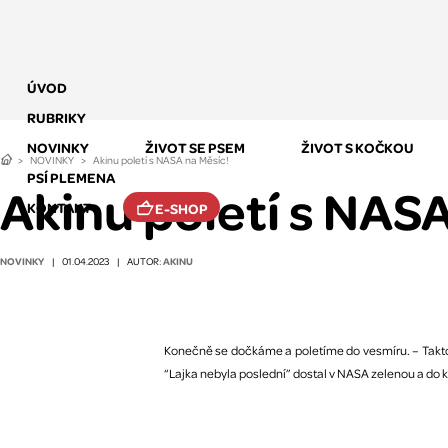
ÚVOD
RUBRIKY
NOVINKY
ŽIVOT SE PSEM
ŽIVOT S KOČKOU
NOVINKY
Akinu poletí s NASA na Měsíc!
PSÍ PLEMENA
Akinu poletí s NASA
KONTAKT
E-SHOP
NOVINKY
AKINU
|
01.04.2023
|
AUTOR:
Konečně se dočkáme a poletíme do vesmíru. – Takto
“Lajka nebyla poslední” dostal v NASA zelenou a do ko