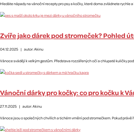
Hledáte nápady na vánoční recepty pro psy a kočky, které doma zvládnete rychle a 
Zvíře jako dárek pod stromeček? Pohled út
04.12.2025
|
autor: Akinu
Vánoce svádějí k velkým gestům. Představa rozzářených očí a chlupaté kuličky pod s
Vánoční dárky pro kočky: co pro kočku k V
27.11.2025
|
autor: Akinu
Vánoce jsou o společných chvílích a tichém vrnění pod stromečkem. Pokud právě řeší