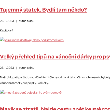
Tajemný statek. Bydlí tam někdo?
26.11.2023
|
autor: akinu
Kapitola 4
Velký přehled tipů na vánoční dárky pro psy
23.11.2023
|
autor: akinu
Naši chlupatí parťáci jsou důležitými členy rodiny. A tak o Vánocích nesmí chybět
vánoční dárečky pro pejsky i kočičky.
Maxík se ztratil. Najde cestu zpět ke své ro