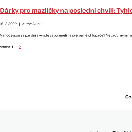
Dárky pro mazlíčky na poslední chvíli: Tyhl
16.12.2022
|
autor: Akinu
Vánoce jsou za pár dní a vy jste zapomněli na své věrné chlupáče? Nevadí, my jim 
strana:
1
,
2
Co