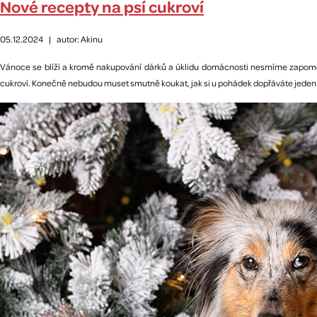
Nové recepty na psí cukroví
05.12.2024
|
autor: Akinu
Vánoce se blíží a kromě nakupování dárků a úklidu domácnosti nesmíme zapomen
cukroví. Konečně nebudou muset smutně koukat, jak si u pohádek dopřáváte jeden