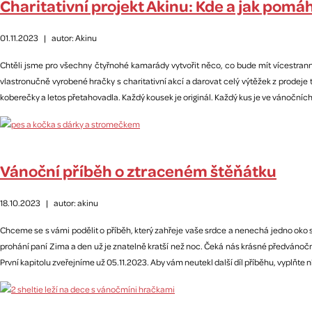
Charitativní projekt Akinu: Kde a jak pom
01.11.2023
|
autor: Akinu
Chtěli jsme pro všechny čtyřnohé kamarády vytvořit něco, co bude mít vícestranné
vlastronučně vyrobené hračky s charitativní akcí a darovat celý výtěžek z prodeje
koberečky a letos přetahovadla. Každý kousek je originál. Každý kus je ve vánočníc
Vánoční příběh o ztraceném štěňátku
18.10.2023
|
autor: akinu
Chceme se s vámi podělit o příběh, který zahřeje vaše srdce a nenechá jedno ok
prohání paní Zima a den už je znatelně kratší než noc. Čeká nás krásné předvánočn
První kapitolu zveřejníme už 05.11.2023. Aby vám neutekl další díl příběhu, vyplňte 