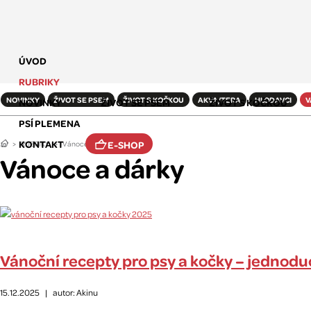
ÚVOD
RUBRIKY
NOVINKY
ŽIVOT SE PSEM
ŽIVOT S KOČKOU
AKVA/TERA
HLODAVCI
V
NOVINKY
ŽIVOT SE PSEM
ŽIVOT S KOČKOU
PSÍ PLEMENA
KONTAKT
E-SHOP
RUBRIKY
Vánoce a dárky
Vánoce a dárky
Vánoční recepty pro psy a kočky – jednod
15.12.2025
|
autor: Akinu