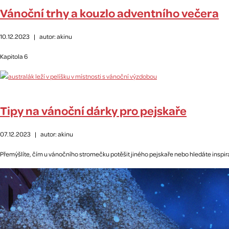
Vánoční trhy a kouzlo adventního večera
10.12.2023
|
autor: akinu
Kapitola 6
Tipy na vánoční dárky pro pejskaře
07.12.2023
|
autor: akinu
Přemýšlíte, čím u vánočního stromečku potěšit jiného pejskaře nebo hledáte inspira