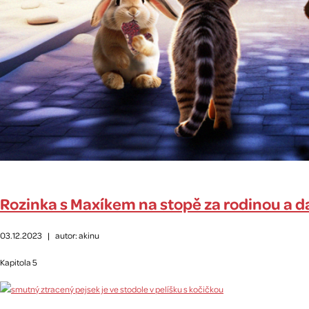
Rozinka s Maxíkem na stopě za rodinou a d
03.12.2023
|
autor: akinu
Kapitola 5