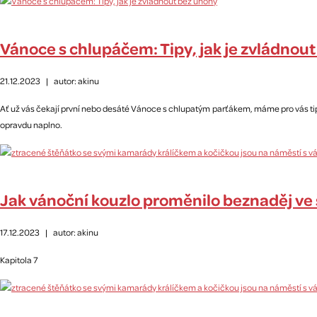
Vánoce s chlupáčem: Tipy, jak je zvládnou
21.12.2023
|
autor: akinu
Ať už vás čekají první nebo desáté Vánoce s chlupatým parťákem, máme pro vás tipy, j
opravdu naplno.
Jak vánoční kouzlo proměnilo beznaděj ve 
17.12.2023
|
autor: akinu
Kapitola 7