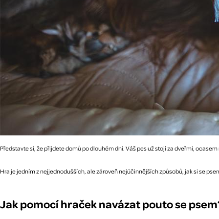
Představte si, že přijdete domů po dlouhém dni. Váš pes už stojí za dveřmi, ocasem 
Hra je jedním z nejjednodušších, ale zároveň nejúčinnějších způsobů, jak si se psem
Jak pomocí hraček navázat pouto se psem