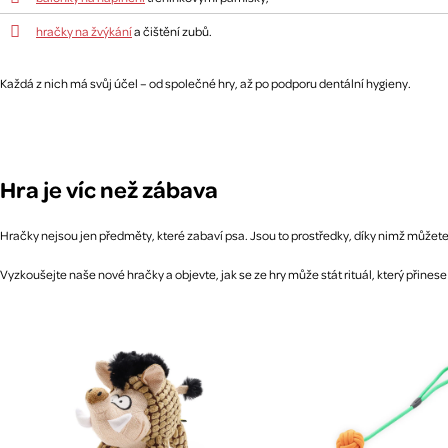
hračky na žvýkání
a čištění zubů.
Každá z nich má svůj účel – od společné hry, až po podporu dentální hygieny.
Hra je víc než zábava
Hračky nejsou jen předměty, které zabaví psa. Jsou to prostředky, díky nimž můžete 
Vyzkoušejte naše nové hračky a objevte, jak se ze hry může stát rituál, který přin