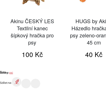
Štítky:
psi
Sdílet na: