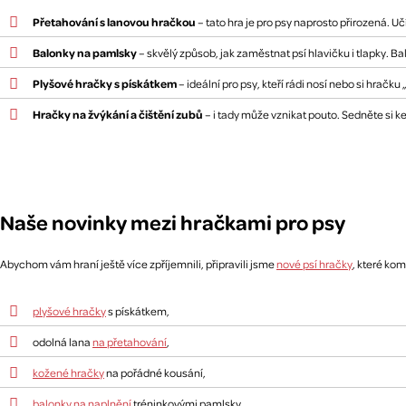
Přetahování s lanovou hračkou
– tato hra je pro psy naprosto přirozená. U
Balonky na pamlsky
– skvělý způsob, jak zaměstnat psí hlavičku i tlapky. 
Plyšové hračky s pískátkem
– ideální pro psy, kteří rádi nosí nebo si hrač
Hračky na žvýkání a čištění zubů
– i tady může vznikat pouto. Sedněte si ke
Naše novinky mezi hračkami pro psy
Abychom vám hraní ještě více zpříjemnili, připravili jsme
nové psí hračky
, které ko
plyšové hračky
s pískátkem,
odolná lana
na přetahování
,
kožené hračky
na pořádné kousání,
balonky na naplnění
tréninkovými pamlsky,