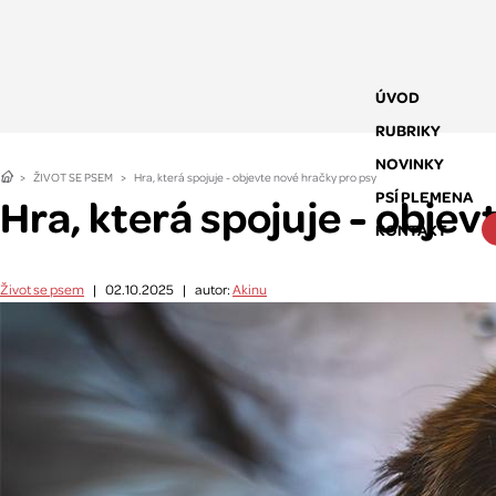
ÚVOD
RUBRIKY
NOVINKY
ŽIVOT SE PSEM
Hra, která spojuje - objevte nové hračky pro psy
PSÍ PLEMENA
Hra, která spojuje - objev
KONTAKT
Život se psem
|
02.10.2025
|
autor:
Akinu