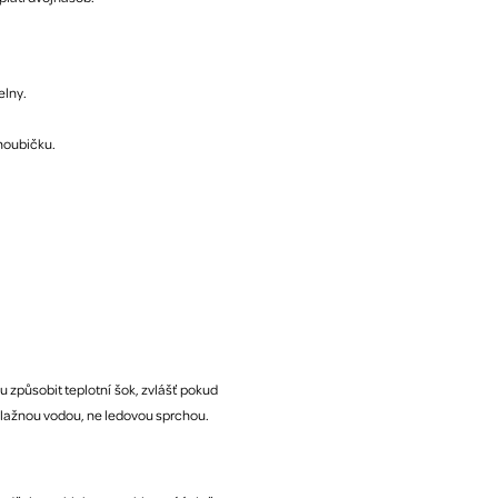
elny.
 houbičku.
u způsobit teplotní šok, zvlášť pokud
a vlažnou vodou, ne ledovou sprchou.