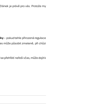
 článek je právě pro vás. Protože my
pky
– pokud tahle přirozená regulace
. Pes může působit zmateně, při chůzi
se přehřátí neřeší včas, může dojít k