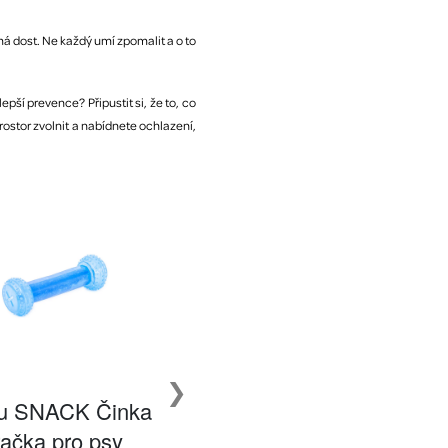
má dost. Ne každý umí zpomalit a o to
pší prevence? Připustit si, že to, co
ostor zvolnit a nabídnete ochlazení,