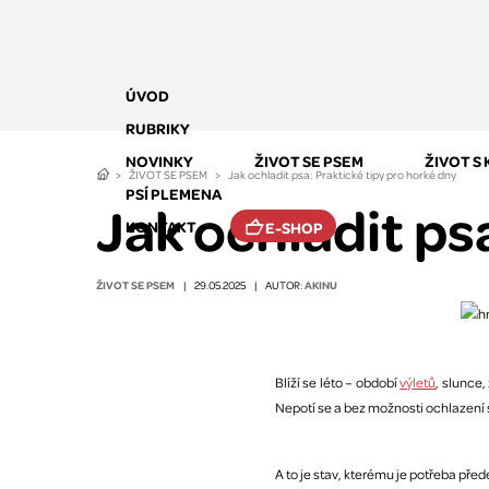
ÚVOD
RUBRIKY
NOVINKY
ŽIVOT SE PSEM
ŽIVOT S
ŽIVOT SE PSEM
Jak ochladit psa: Praktické tipy pro horké dny
PSÍ PLEMENA
Jak ochladit ps
KONTAKT
E-SHOP
ŽIVOT SE PSEM
AKINU
|
29.05.2025
|
AUTOR:
Blíží se léto – období
výletů
, slunce,
Nepotí se a bez možnosti ochlazení s
A to je stav, kterému je potřeba přede