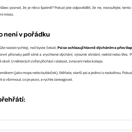
 vůbec poznat, že je něco špatně? Pokud jste odpověděli, že ne, nezoufejte, tento
ní místo.
o není v pořádku
e nastat rychleji, než byste čekali.
Psi se ochlazují hlavně dýcháním a přes tla
 první příznaky patří silné a zrychlené dýchání, výrazné slintání, neklid nebo třes
okolí. U některých zvířat přichází i slabost, zvracení nebo kolaps.
umákem (jako mops nebo buldoček), štěňata, starší psi a jedinci s nadváhou. Pokud 
t si všimnout, co je psovi, a rychle zareagovat.
řehřátí: