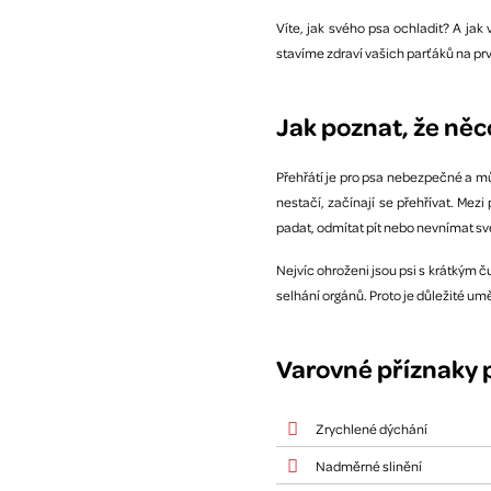
Víte, jak svého psa ochladit? A jak
stavíme zdraví vašich parťáků na prv
Jak poznat, že něc
Přehřátí je pro psa nebezpečné a můž
nestačí, začínají se přehřívat. Mezi
padat, odmítat pít nebo nevnímat své 
Nejvíc ohroženi jsou psi s krátkým č
selhání orgánů. Proto je důležité umě
Varovné příznaky p
Zrychlené dýchání
Nadměrné slinění