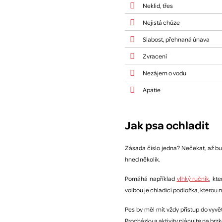
Neklid, třes
Nejistá chůze
Slabost, přehnaná únava
Zvracení
Nezájem o vodu
Apatie
Jak psa ochladit
Zásada číslo jedna? Nečekat, až bud
hned několik.
Pomáhá například
vlhký ručník
, kt
volbou je chladicí podložka, kterou
Pes by měl mít vždy přístup do vyvě
Procházky a aktivity plánujte na brz