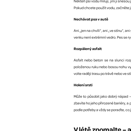
Někteří psi vodu milují, jiní ji snes
Pokud chcete použít vodu, začněte je
Nechávat psa v autě
Ani „jen na chvíli“, ani „ve stínu“
venku není extrémní vedro. Pes se ry
Rozpálený asfalt
Asfalt nebo beton se na slunci roz
položenou ruku nebo bosou nohu vy s
volte raději trasu po trávě nebo ve st
Holení srsti
Může to působit jako dobrý nápad – 
zbavíte ho jeho přirozené bariéry, 
podle potřeby a vždy se poraďte, co
V létě zpomalte – 