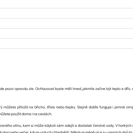
e psovi opravdu zle. Ochlazovat byste měli hned, jakmile začne být teplo a dřív, n
erý můžete přiložit na břicho, třísla nebo tlapky. Stejně dobře funguje i jemné o
 můžete použít doma i na cestách.
traného stínu, kam si může kdykoli sám odejít a dostatek čerstvé vody. V horkých
ké ráno nebo večer, kdy je vzduch chladnější. Někdy je méně více a u parných dnů to 