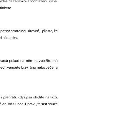
 vyděsit a zablokovat ochlazení úplně.
átlakem.
at na smrtelnou úroveň, i přesto, že
ní následky.
test:
pokud na něm nevydržíte mít
nech venčete brzy ráno nebo večer a
 přehřátí. Když psa oholíte na kůži,
lení od slunce. Upravujte srst pouze