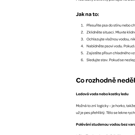
Jak na to:
Přesuňte psa do stínu nebo c
Zklidněte situaci. Mluvte klid
Ochlazujte vlažnou vodou, nik
Nabídněte psovi vodu. Pokud a
Zajistěte přísun chladného vz
Sledujte stav. Pokud se nezle
Co rozhodně neděl
Ledová voda nebo kostky ledu
Možná to zní logicky – je horko, tak
už je pes přehřátý. Tělo se lekne ry
Polévání studenou vodou bez var