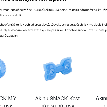
y, voda, společné zážitky. Ale je důležité si uvědomit, že pes si sám neřekne, že už 
i a včas zasáhli.
bo přemýšlíte, jak ochladit psa v bytě, vždycky se najde způsob, jak mu ulevit. Nejle
. My si v horku oblečeme kraťasy – ale pes si svůj kožich nesundá. Když mu dáte pr
lavně zdravím.