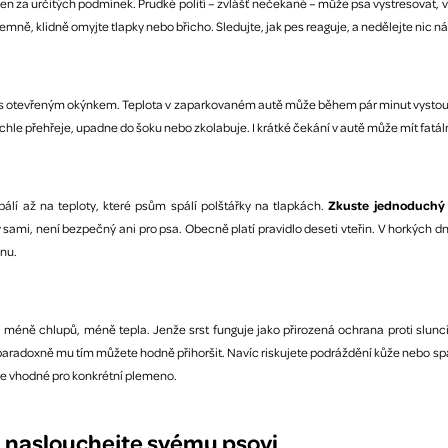
ou jen za určitých podmínek. Prudké polití – zvlášť nečekané – může psa vystresovat,
mně, klidně omyjte tlapky nebo břicho. Sledujte, jak pes reaguje, a nedělejte nic n
, ani s otevřeným okýnkem. Teplota v zaparkovaném autě může během pár minut vystoup
chle přehřeje, upadne do šoku nebo zkolabuje. I krátké čekání v autě může mít fatál
pálí až na teploty, které psům spálí polštářky na tlapkách.
Zkuste jednoduchý 
ami, není bezpečný ani pro psa. Obecně platí pravidlo deseti vteřin. V horkých d
ínu.
méně chlupů, méně tepla. Jenže srst funguje jako přirozená ochrana proti slunci i
a paradoxně mu tím můžete hodně přihoršit. Navíc riskujete podráždění kůže nebo spá
 je vhodné pro konkrétní plemeno.
a naslouchejte svému psovi