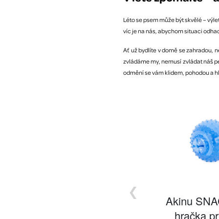
Léto se psem může být skvělé – výlet
víc je na nás, abychom situaci odhadl
Ať už bydlíte v domě se zahradou, ne
zvládáme my, nemusí zvládat náš pes
odmění se vám klidem, pohodou a h