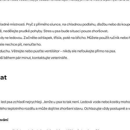
hladné místnosti. Pryč z přímého slunce, na chladnou podlahu, dlažbu nebo do koup
ně, nedělejte prudké pohyby. Stres u psa bude situaci pouze zhoršovat.
dy ne ledovou. Začněte od tlapek, třísla, poté na břicho. Můžete použít ručník nebo
le nechce pít, nenuťte ho.
duchu. Větrejte nebo pusťte ventilátor – nikdy ale nefoukejte přímo na psa.
pší během pár minut, kontaktujte veterináře.
at
že led psa zchladí nejrychleji. Jenže u psa to tak není. Ledová voda nebo kostky moho
chlého teplotního rozdílu a může dojít ke zhoršení stavu. Ochlazujte vždy postupně 
ování