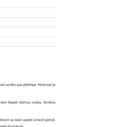
ež se tělo psa přehřeje. Možností je
mývání tlapek vlažnou vodou. Skvělou
 dnech se také vyplatí omezit pohyb.
platí dvojnásob.