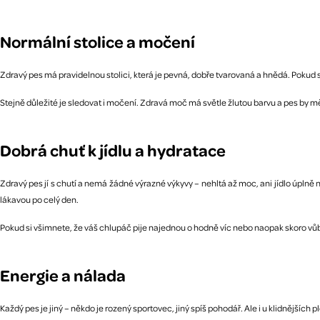
Normální stolice a močení
Zdravý pes má pravidelnou stolici, která je pevná, dobře tvarovaná a hnědá. Pokud se 
Stejně důležité je sledovat i močení. Zdravá moč má světle žlutou barvu a pes by m
Dobrá chuť k jídlu a hydratace
Zdravý pes jí s chutí a nemá žádné výrazné výkyvy – nehltá až moc, ani jídlo úplně 
lákavou po celý den.
Pokud si všimnete, že váš chlupáč pije najednou o hodně víc nebo naopak skoro vůbec
Energie a nálada
Každý pes je jiný – někdo je rozený sportovec, jiný spíš pohodář. Ale i u klidnějších