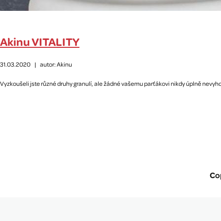
Akinu VITALITY
31.03.2020
|
autor: Akinu
Vyzkoušeli jste různé druhy granulí, ale žádné vašemu parťákovi nikdy úplně nevyhov
Co