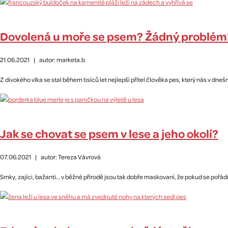
Dovolená u moře se psem? Žádný problém
21.06.2021
|
autor: marketa.b
Z divokého vlka se stal během tisíců let nejlepší přítel člověka pes, který nás v d
Jak se chovat se psem v lese a jeho okolí?
07.06.2021
|
autor: Tereza Vávrová
Srnky, zajíci, bažanti… v běžné přírodě jsou tak dobře maskovaní, že pokud se pořádn