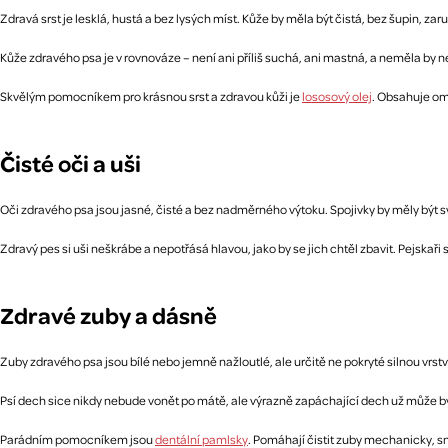
Zdravá srst je lesklá, hustá a bez lysých míst. Kůže by měla být čistá, bez šupin, z
Kůže zdravého psa je v rovnováze – není ani příliš suchá, ani mastná, a neměla by
Skvělým pomocníkem pro krásnou srst a zdravou kůži je
lososový olej
. Obsahuje ome
Čisté oči a uši
Oči zdravého psa jsou jasné, čisté a bez nadměrného výtoku. Spojivky by měly být s
Zdravý pes si uši neškrábe a nepotřásá hlavou, jako by se jich chtěl zbavit. Pejskaři
Zdravé zuby a dásně
Zuby zdravého psa jsou bílé nebo jemně nažloutlé, ale určitě ne pokryté silnou vr
Psí dech sice nikdy nebude vonět po mátě, ale výrazně zapáchající dech už může bý
Parádním pomocníkem jsou
dentální pamlsky
. Pomáhají čistit zuby mechanicky, sni