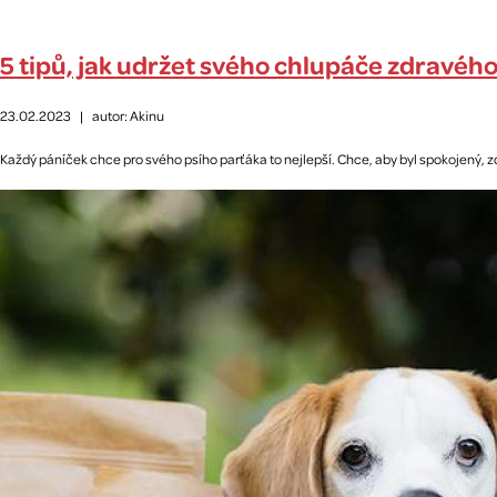
5 tipů, jak udržet svého chlupáče zdravéh
23.02.2023
|
autor: Akinu
Každý páníček chce pro svého psího parťáka to nejlepší. Chce, aby byl spokojený, zd