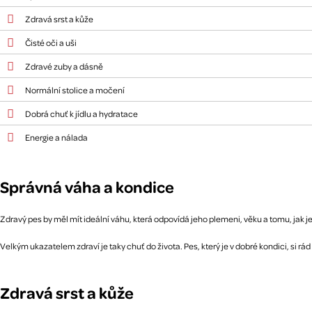
Zdravá srst a kůže
Čisté oči a uši
Zdravé zuby a dásně
Normální stolice a močení
Dobrá chuť k jídlu a hydratace
Energie a nálada
Správná váha a kondice
Zdravý pes by měl mít ideální váhu, která odpovídá jeho plemeni, věku a tomu, jak je
Velkým ukazatelem zdraví je taky chuť do života. Pes, který je v dobré kondici, si rá
Zdravá srst a kůže