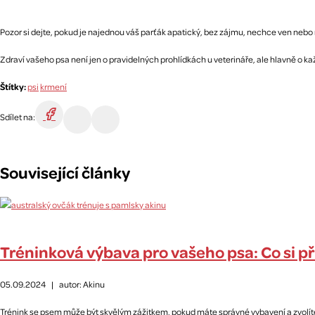
Pozor si dejte, pokud je najednou váš parťák apatický, bez zájmu, nechce ven neb
Zdraví vašeho psa není jen o pravidelných prohlídkách u veterináře, ale hlavně o ka
Štítky:
psi
krmení
Sdílet na:
Související články
Tréninková výbava pro vašeho psa: Co si při
05.09.2024
|
autor: Akinu
Trénink se psem může být skvělým zážitkem, pokud máte správné vybavení a zvolíte vh