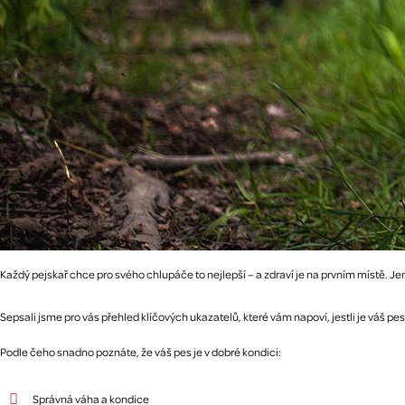
Každý pejskař chce pro svého chlupáče to nejlepší – a zdraví je na prvním místě. Jen
Sepsali jsme pro vás přehled klíčových ukazatelů, které vám napoví, jestli je váš pes f
Podle čeho snadno poznáte, že váš pes je v dobré kondici:
Správná váha a kondice