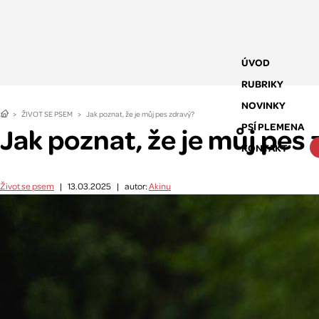
ÚVOD
RUBRIKY
NOVINKY
ŽIVOT SE PSEM
Jak poznat, že je můj pes zdravý?
PSÍ PLEMENA
Jak poznat, že je můj pes
KONTAKT
Život se psem
|
13.03.2025
|
autor:
Akinu