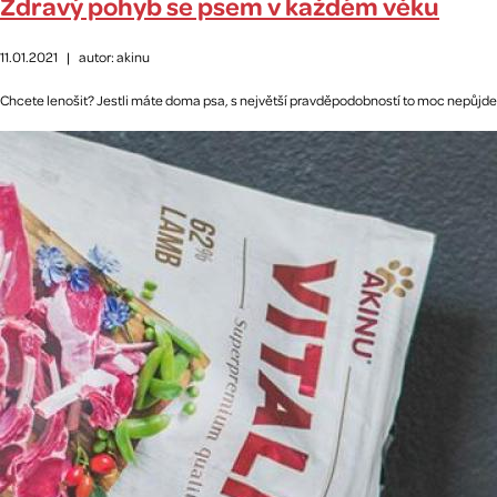
Zdravý pohyb se psem v každém věku
11.01.2021
|
autor: akinu
Chcete lenošit? Jestli máte doma psa, s největší pravděpodobností to moc nepůjde. Pr