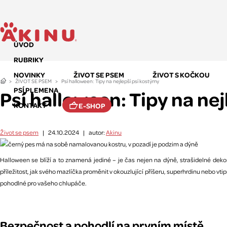
ÚVOD
RUBRIKY
NOVINKY
ŽIVOT SE PSEM
ŽIVOT S KOČKOU
ŽIVOT SE PSEM
Psí halloween: Tipy na nejlepší psí kostýmy
PSÍ PLEMENA
Psí halloween: Tipy na ne
KONTAKT
E-SHOP
Život se psem
|
24.10.2024
|
autor:
Akinu
Halloween se blíží a to znamená jediné – je čas nejen na dýně, strašidelné dekor
příležitost, jak svého mazlíčka proměnit v okouzlující příšeru, superhrdinu nebo 
pohodlné pro vašeho chlupáče.
Bezpečnost a pohodlí na prvním místě