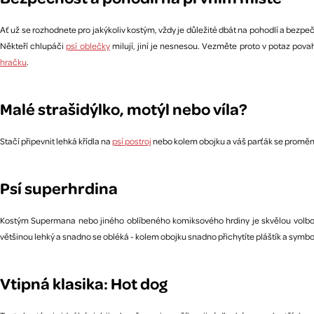
Ať už se rozhodnete pro jakýkoliv kostým, vždy je důležité dbát na pohodlí a bez
Někteří chlupáči
psí oblečky
milují, jiní je nesnesou. Vezměte proto v potaz po
hračku
.
Malé strašidýlko, motýl nebo víla?
Stačí připevnit lehká křídla na
psí postroj
nebo kolem obojku a váš parťák se promění v
Psí superhrdina
Kostým Supermana nebo jiného oblíbeného komiksového hrdiny je skvělou volbou 
většinou lehký a snadno se obléká - kolem obojku snadno přichytíte pláštík a sym
Vtipná klasika: Hot dog