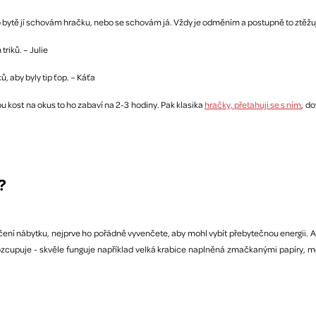
bytě jí schovám hračku, nebo se schovám já. Vždy je odměním a postupně to ztěžuji
riků. – Julie
, aby byly tip ťop. – Káťa
kost na okus to ho zabaví na 2-3 hodiny. Pak klasika
hračky, přetahuji se s ním
, d
?
ní nábytku, nejprve ho pořádně vyvenčete, aby mohl vybít přebytečnou energii. A 
zcupuje - skvěle funguje například velká krabice naplněná zmačkanými papíry, me