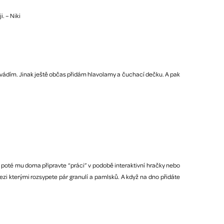
. – Niki
ovádím. Jinak ještě občas přidám hlavolamy a čuchací dečku. A pak
poté mu doma připravte “práci” v podobě interaktivní hračky nebo
zi kterými rozsypete pár granulí a pamlsků. A když na dno přidáte