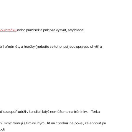
nou hračku
nebo pamlsek a pak psa vyzvat, aby hledal.
ní předměty a hračky (nebojte se toho, psi jsou opravdu chytří a
eď se aspoň udrží v kondici, když nemůžeme na tréninky. – Terka
í, když trénuji s tím druhým. Jít na chodník na povel, zalehnout při
ofi