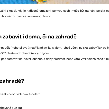
tuální situaci, kdy je nařízené omezení pohybu osob, může být utahání pejska 
 vhodné zdržovat se venku moc dlouho.
zabavit i doma, či na zahradě
učit (nebo pilovat) například agility slalom, jehož učení pejska zabaví jak po fy
í 12 plastových ohradníkových tyček.
 pes zamávat na povel, oběhnout daný předmět, nebo vám vyskočit na záda? Teď 
a zahradě?
překážky nebo probíhání tunelem.
etahovaná s uzlem.