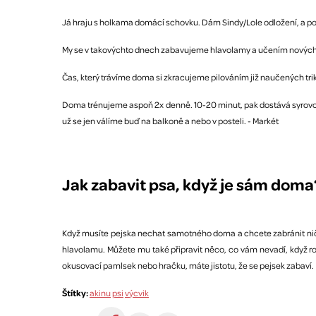
Já hraju s holkama domácí schovku. Dám Sindy/Lole odložení, a po 
My se v takovýchto dnech zabavujeme hlavolamy a učením nových t
Čas, který trávíme doma si zkracujeme pilováním již naučených triků
Doma trénujeme aspoň 2x denně. 10-20 minut, pak dostává syrovou 
už se jen válíme buď na balkoně a nebo v posteli. - Markét
Jak zabavit psa, když je sám doma
Když musíte pejska nechat samotného doma a chcete zabránit niče
hlavolamu. Můžete mu také připravit něco, co vám nevadí, když ro
okusovací pamlsek nebo hračku, máte jistotu, že se pejsek zabaví.
Štítky:
akinu
psi
výcvik