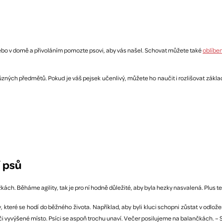
nebo v domě a přivoláním pomozte psovi, aby vás našel. Schovat můžete také
oblíbe
ných předmětů. Pokud je váš pejsek učenlivý, můžete ho naučit i rozlišovat základ
í psů
ch. Běháme agility, tak je pro ní hodně důležité, aby byla hezky nasvalená. Plus t
které se hodí do běžného života. Například, aby byli kluci schopni zůstat v odložen
i vyvýšené místo. Psíci se aspoň trochu unaví. Večer posilujeme na balančkách. – S