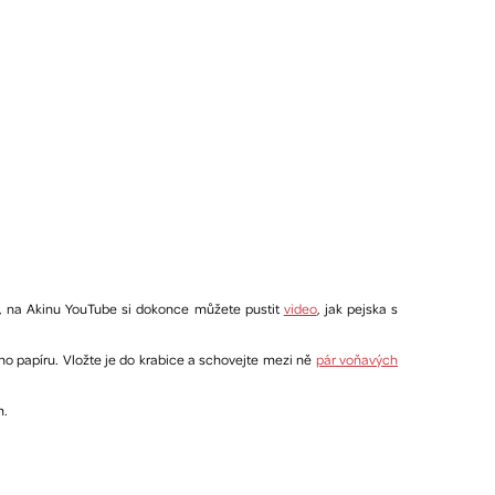
 na Akinu YouTube si dokonce můžete pustit
video
, jak pejska s
ho papíru. Vložte je do krabice a schovejte mezi ně
pár voňavých
m.