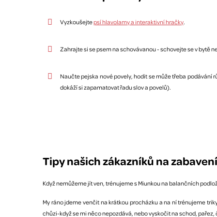
Vyzkoušejte
psí hlavolamy a interaktivní hračky
.
Zahrajte si se psem na schovávanou - schovejte se v bytě 
Naučte pejska nové povely, hodit se může třeba podávání růz
dokáží si zapamatovat řadu slov a povelů).
Tipy našich zákazníků na zabaven
Když nemůžeme jít ven, trénujeme s Miunkou na balančních podložká
My ráno jdeme venčit na krátkou procházku a na ní trénujeme triky, 
chůzi-když se mi něco nepozdává, nebo vyskočit na schod, pařez, č