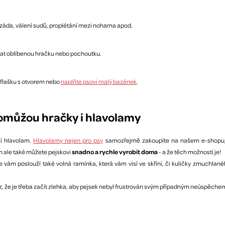
 záda, válení sudů, proplétání mezi nohama apod.
pat oblíbenou hračku nebo pochoutku.
etflašku s otvorem nebo
naplňte psovi malý bazének
.
Pomůžou hračky i hlavolamy
sí hlavolam.
Hlavolamy nejen pro psy
samozřejmě zakoupíte na našem e-shopu,
m ale také můžete pejskovi
snadno a rychle vyrobit doma
- a že těch možností je!
 vám poslouží také volná ramínka, která vám visí ve skříni, či kuličky zmuchlané
z, že je třeba začít zlehka, aby pejsek nebyl frustrován svým případným neúspěche