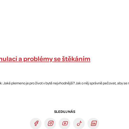
imulaci a problémy se štěkáním
k: Jaké plemeno je pro život v bytě nejvhodnější? Jak o něj správně pečovat, aby se
SLEDUJ NÁS