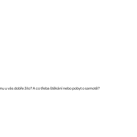
 mu u vás dobře žilo? A co třeba štěkání nebo pobyt o samotě?