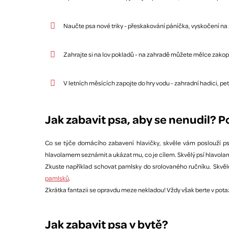
Naučte psa nové triky - přeskakování páníčka, vyskočení na
Zahrajte si na lov pokladů - na zahradě můžete mělce zako
V letních měsících zapojte do hry vodu - zahradní hadici, p
Jak zabavit psa, aby se nenudil? 
Co se týče domácího zabavení hlavičky, skvěle vám poslouží p
hlavolamem seznámit a ukázat mu, co je cílem. Skvělý psí hlavola
Zkuste například schovat pamlsky do srolovaného ručníku. Skvěle
pamlsků
.
Zkrátka fantazii se opravdu meze nekladou! Vždy však berte v pota
Jak zabavit psa v bytě?