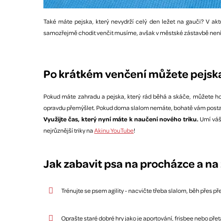
Také máte pejska, který nevydrží celý den ležet na gauči? V ak
samozřejmě chodit venčit musíme, avšak v městské zástavbě není
Po krátkém venčení můžete pejska 
Pokud máte zahradu a pejska, který rád běhá a skáče, můžete ho na
opravdu přemýšlet. Pokud doma slalom nemáte, bohatě vám postač
Využijte čas, který nyní máte k naučení nového triku.
Umí váš
nejrůznější triky na
Akinu YouTube
!
Jak zabavit psa na procházce a n
Trénujte se psem agility - nacvičte třeba slalom, běh přes 
Oprašte staré dobré hry jako je aportování, frisbee nebo př