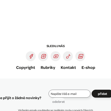
SLEDUJ NÁS
Copyright
Rubriky
Kontakt
E-shop
přidat
 přijít o žádné novinky?
odebrat
Vložením emailu souhlasíte se zasíláním zpráv o nových článcích