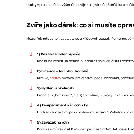
Útulky v prosinci čelí zvýšenému zájmu o „vánoční štěňátka a koťátk
Zvíře jako dárek: co si musíte opr
Než si řeknete „ano“, zastavte se u klíčových otázek. Pomohou vám
1) Čas a každodenní péče
Kdo bude venčit 3× denně i v lednu? Kdo bude čistit kočičí toa
2) Finance – teď i dlouhodobě
Krmivo,
stelivo
, výbava, preventivní péče, očkování, odčerve
3) Bydlení a okolnosti
Pronájem „bez zvířat“, alergie v rodině, hlukový limit u so
4) Temperament a životní styl
Hodí se vám aktivní pes k sedavému režimu? Zvládne kočka 
5) Závazek na roky
Kočka se může dožít 15–20 let, pes často 10–15 let i déle. Dět