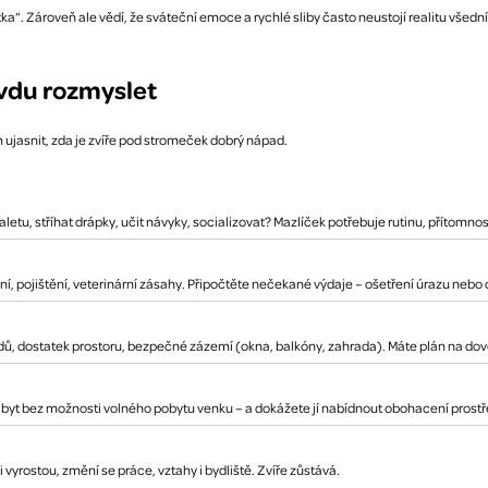
a“. Zároveň ale vědí, že sváteční emoce a rychlé sliby často neustojí realitu všedníc
avdu rozmyslet
 ujasnit, zda je zvíře pod stromeček dobrý nápad.
letu, stříhat drápky, učit návyky, socializovat? Mazlíček potřebuje rutinu, přítomnost 
ní, pojištění, veterinární zásahy. Připočtěte nečekané výdaje – ošetření úrazu nebo
usedů, dostatek prostoru, bezpečné zázemí (okna, balkóny, zahrada). Máte plán na do
byt bez možnosti volného pobytu venku – a dokážete jí nabídnout obohacení prostře
i vyrostou, změní se práce, vztahy i bydliště. Zvíře zůstává.