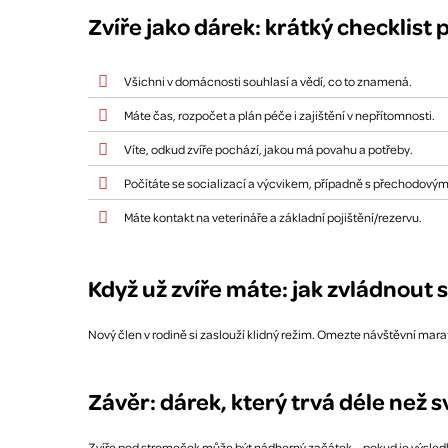
Zvíře jako dárek: krátký checklist 
Všichni v domácnosti souhlasí a vědí, co to znamená.
Máte čas, rozpočet a plán péče i zajištění v nepřítomnosti.
Víte, odkud zvíře pochází, jakou má povahu a potřeby.
Počítáte se socializací a výcvikem, případně s přechodovými
Máte kontakt na veterináře a základní pojištění/rezervu.
Když už zvíře máte: jak zvládnout 
Nový člen v rodině si zaslouží klidný režim. Omezte návštěvní marat
Závěr: dárek, který trvá déle než 
Zvíře pod stromeček může být nádherný začátek – pokud je výsledkem 