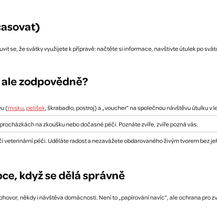
časovat)
it se, že svátky využijete k přípravě: načtěte si informace, navštivte útulek po svá
, ale zodpovědně?
u (
misku
,
pelíšek
, škrabadlo, postroj) a „voucher“ na společnou návštěvu útulku v l
procházkách na zkoušku nebo dočasné péči. Poznáte zvíře, zvíře pozná vás.
či veterinární péči. Uděláte radost a nezavážete obdarovaného živým tvorem bez je
pce, když se dělá správně
ovor, někdy i návštěva domácnosti. Není to „papírování navíc“, ale ochrana pro zvíře 