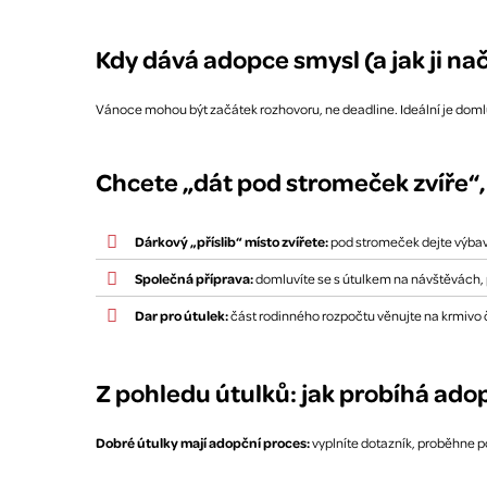
Kdy dává adopce smysl (a jak ji na
Vánoce mohou být začátek rozhovoru, ne deadline. Ideální je domluv
Chcete „dát pod stromeček zvíře“
Dárkový „příslib“ místo zvířete:
pod stromeček dejte výbav
Společná příprava:
domluvíte se s útulkem na návštěvách, 
Dar pro útulek:
část rodinného rozpočtu věnujte na krmivo 
Z pohledu útulků: jak probíhá ado
Dobré útulky mají adopční proces:
vyplníte dotazník, proběhne poh