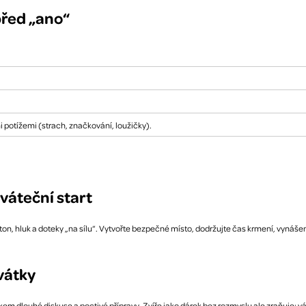
před „ano“
 potížemi (strach, značkování, loužičky).
sváteční start
on, hluk a doteky „na sílu“. Vytvořte bezpečné místo, dodržujte čas krmení, vynášen
svátky
dlouhé diskuse a poctivé přípravy. Zvíře jako dárek bez rozmyslu ale zraňuje: vás, ú