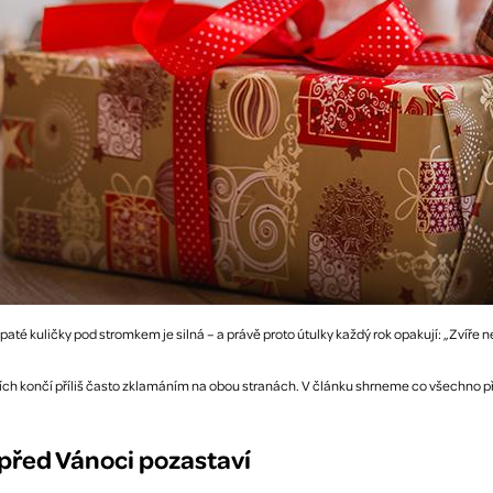
té kuličky pod stromkem je silná – a právě proto útulky každý rok opakují: „Zvíře n
tcích končí příliš často zklamáním na obou stranách. V článku shrneme co všechno p
 před Vánoci pozastaví