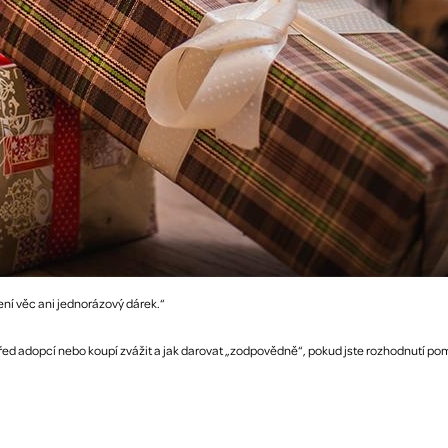
ení věc ani jednorázový dárek.“
řed adopcí nebo koupí zvážit a jak darovat „zodpovědně“, pokud jste rozhodnutí pom