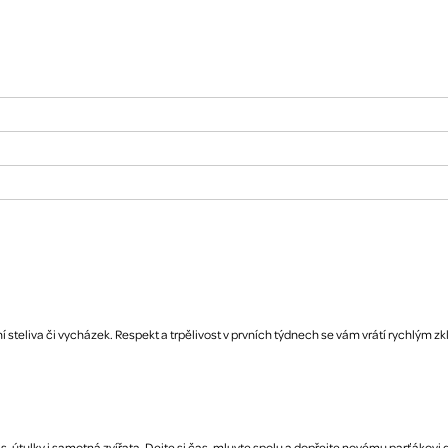
í steliva či vycházek. Respekt a trpělivost v prvních týdnech se vám vrátí rychlým z
tulky i samotná zvířata. Dejte si čas, mluvte spolu a dopřejte novému parťákovi dom