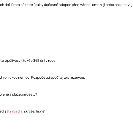
h dní. Proto některé útulky dočasně adopce před Vánoci omezují nebo pozastavují, pří
a trpělivost – to vše 365 dní v roce.
 chronickou nemoc. Rozpočet si spočítejte s rezervou.
volené a služební cesty?
dí (
škrabadla
, skrýše, hra)?