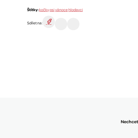
Štítky:
kočky
psi
vánoce
hlodavci
Sdílet na:
Nechcete