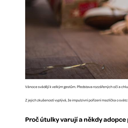
Vánoce svádějí k velkým gestům. Představa rozzářených očí a chlupa
Z jejich zkušeností vyplývá, že impulzivní pořízení mazlíčka o svá
Proč útulky varují a někdy adopce