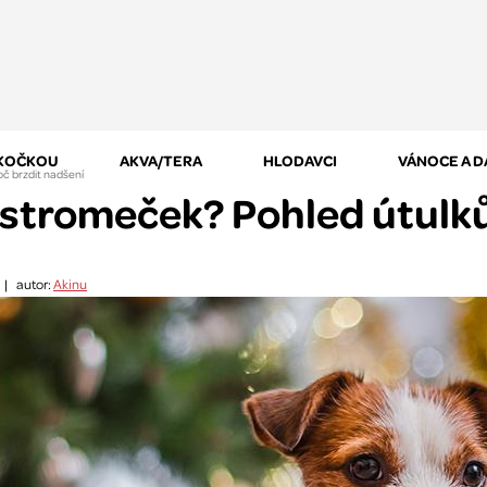
 KOČKOU
AKVA/TERA
HLODAVCI
VÁNOCE A 
oč brzdit nadšení
 stromeček? Pohled útulků
|
autor:
Akinu