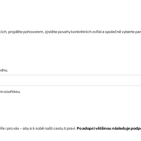
tcích, projděte pohovorem, zjistěte povahy konkrétních zvířat a společně vyberte pa
ednu.
ho souhlasu.
i pro vás – aby si k sobě našli cestu ti praví.
Po adopci většinou následuje podpo