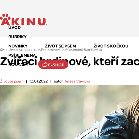
ÚVOD
RUBRIKY
NOVINKY
ŽIVOT SE PSEM
ŽIVOT S KOČKOU
ŽIVOT SE PSEM
Zvířecí hrdinové, kteří zachránili život člověka
PSÍ PLEMENA
Zvířecí hrdinové, kteří za
KONTAKT
E-SHOP
Život se psem
|
10.01.2022
|
autor:
Tereza Vávrová