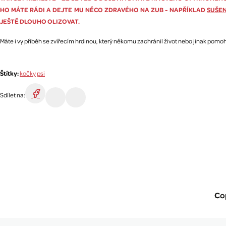
HO MÁTE RÁDI A DEJTE MU NĚCO ZDRAVÉHO NA ZUB - NAPŘÍKLAD
SUŠEN
JEŠTĚ DLOUHO OLIZOVAT.
Máte i vy příběh se zvířecím hrdinou, který někomu zachránil život nebo jinak pomoh
Štítky:
kočky
psi
Sdílet na:
Co