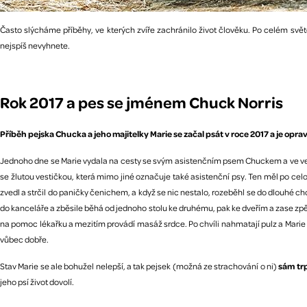
Často slýcháme příběhy, ve kterých zvíře zachránilo život člověku. Po celém světě 
nejspíš nevyhnete.
Rok 2017 a pes se jménem Chuck Norris
Příběh pejska Chucka a jeho majitelky Marie se začal psát v roce 2017 a je opr
Jednoho dne se Marie vydala na cesty se svým asistenčním psem Chuckem a ve ve
se žlutou vestičkou, která mimo jiné označuje také asistenční psy. Ten měl po ce
zvedl a strčil do paničky čenichem, a když se nic nestalo, rozeběhl se do dlouhé
do kanceláře a zběsile běhá od jednoho stolu ke druhému, pak ke dveřím a zase zp
na pomoc lékařku a mezitím provádí masáž srdce. Po chvíli nahmatají pulz a Marie
vůbec dobře.
Stav Marie se ale bohužel nelepší, a tak pejsek (možná ze strachování o ni)
sám tr
jeho psí život dovolí.