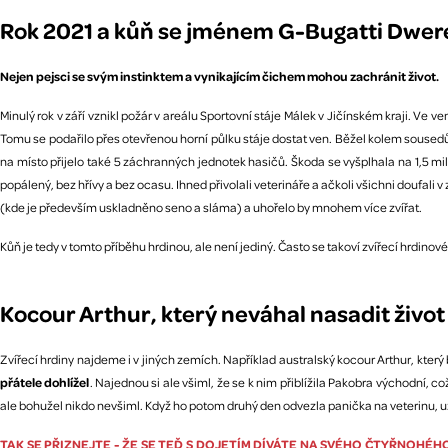
Rok 2021 a kůň se jménem G-Bugatti Dwe
Nejen pejsci se svým instinktem a vynikajícím čichem mohou zachránit život.
Minulý rok v září vznikl požár v areálu Sportovní stáje Málek v Jičínském kraji. Ve v
Tomu se podařilo přes otevřenou horní půlku stáje dostat ven. Běžel kolem sousedů,
na místo přijelo také 5 záchranných jednotek hasičů. Škoda se vyšplhala na 1,5 m
popálený, bez hřívy a bez ocasu. Ihned přivolali veterináře a ačkoli všichni doufali v
(kde je především uskladněno seno a sláma) a uhořelo by mnohem více zvířat.
Kůň je tedy v tomto příběhu hrdinou, ale není jediný. Často se takoví zvířecí hrdino
Kocour Arthur, který neváhal nasadit život
Zvířecí hrdiny najdeme i v jiných zemích. Například australský kocour Arthur, kte
přátele dohlížel
. Najednou si ale všiml, že se k nim přiblížila Pakobra východní, co
ale bohužel nikdo nevšiml. Když ho potom druhý den odvezla panička na veterinu, u
TAK SE PŘIZNEJTE - ŽE SE TEĎ S DOJETÍM DÍVÁTE NA SVÉHO ČTYŘNOHÉHO