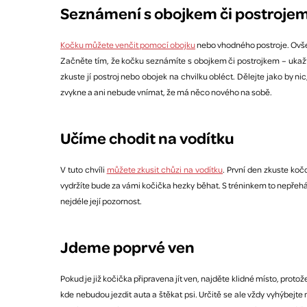
Seznámení s obojkem či postroje
Kočku můžete venčit pomocí obojku
nebo vhodného postroje. Ovšem 
Začněte tím, že kočku seznámíte s obojkem či postrojkem – ukažte 
zkuste jí postroj nebo obojek na chvilku obléct. Dělejte jako by nic
zvykne a ani nebude vnímat, že má něco nového na sobě.
Učíme chodit na vodítku
V tuto chvíli
můžete zkusit chůzi na vodítku
. První den zkuste koč
vydržíte bude za vámi kočička hezky běhat. S tréninkem to nepřehán
nejdéle její pozornost.
Jdeme poprvé ven
Pokud je již kočička připravena jít ven, najděte klidné místo, pr
kde nebudou jezdit auta a štěkat psi. Určitě se ale vždy vyhýbejt