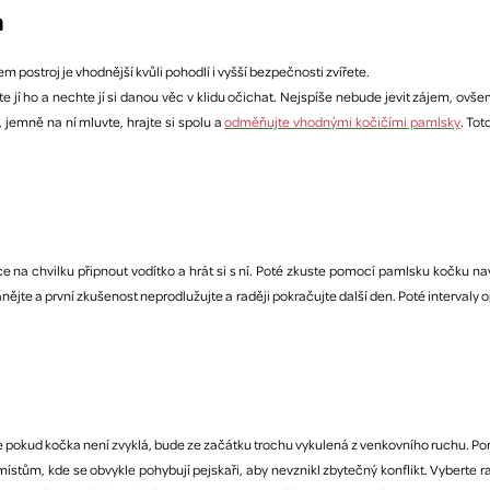
m
postroj je vhodnější kvůli pohodlí i vyšší bezpečnosti zvířete.
jí ho a nechte jí si danou věc v klidu očichat. Nejspíše nebude jevit zájem, ovšem 
, jemně na ní mluvte, hrajte si spolu a
odměňujte vhodnými kočičími pamlsky
. Tot
ce na chvilku připnout vodítko a hrát si s ní. Poté zkuste pomocí pamlsku kočku na
ějte a první zkušenost neprodlužujte a raději pokračujte další den. Poté intervaly 
otože pokud kočka není zvyklá, bude ze začátku trochu vykulená z venkovního ruchu.
e místům, kde se obvykle pohybují pejskaři, aby nevznikl zbytečný konflikt. Vyber