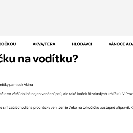
 KOČKOU
AKVA/TERA
HLODAVCI
VÁNOCE A 
čku na vodítku?
 stále ve větší oblibě nejen venčení psů, ale také koček či zakrslých králíčků. V 
s ní začít chodit na procházky ven. Jen je třeba na to kočičku postupně připravit. K