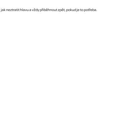
jak neztratit hlavu a vždy přiběhnout zpět, pokud je to potřeba.