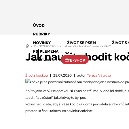
ÚVOD
RUBRIKY
NOVINKY
ŽIVOT SE PSEM
ŽIVOT S
ŽIVOT S KOČKOU
Jak naučit chodit kočku na vodítku?
PSÍ PLEMENA
Jak naučit chodit ko
KONTAKT
E-SHOP
Život s kočkou
|
28.07.2020
|
autor:
Tereza Vávrová
Zní to jako vtip? Ne opravdu si z vás nestřílíme. V dnešní době je
„sedni“ a „zůstaň“ jako kdyby to byl pes.
Pokud nechcete, aby si vaše kočička doma jen válela šunky, můžete 
prostoru a času takovouto novinku vstřebat.