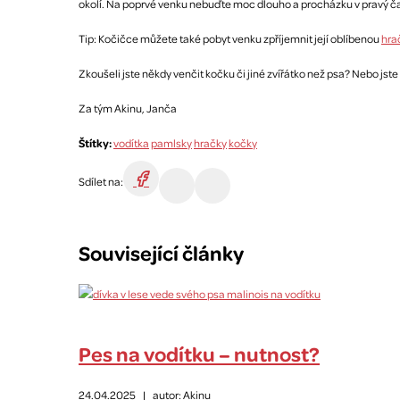
okolí. Na poprvé venku nebuďte moc dlouho a procházku v pravý č
Tip: Kočičce můžete také pobyt venku zpříjemnit její oblíbenou
hra
Zkoušeli jste někdy venčit kočku či jiné zvířátko než psa? Nebo jste
Za tým Akinu, Janča
Štítky:
vodítka
pamlsky
hračky
kočky
Sdílet na:
Související články
Pes na vodítku – nutnost?
24.04.2025
|
autor: Akinu