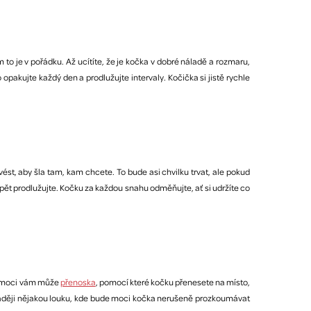
to je v pořádku. Až ucítíte, že je kočka v dobré náladě a rozmaru,
o opakujte každý den a prodlužujte intervaly. Kočička si jistě rychle
vést, aby šla tam, kam chcete. To bude asi chvilku trvat, ale pokud
opět prodlužujte. Kočku za každou snahu odměňujte, ať si udržíte co
 Pomoci vám může
přenoska
, pomocí které kočku přenesete na místo,
te raději nějakou louku, kde bude moci kočka nerušeně prozkoumávat