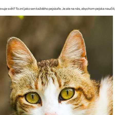
jevuje svět? To zní jako sen každého pejskaře. Je ale na nás, abychom pejska naučili, 