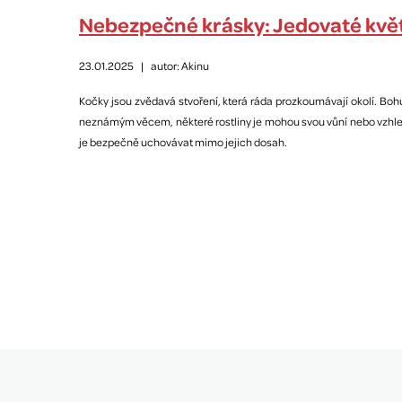
Nebezpečné krásky: Jedovaté květi
23.01.2025
|
autor: Akinu
Kočky jsou zvědavá stvoření, která ráda prozkoumávají okolí. Boh
neznámým věcem, některé rostliny je mohou svou vůní nebo vzhlede
je bezpečně uchovávat mimo jejich dosah.