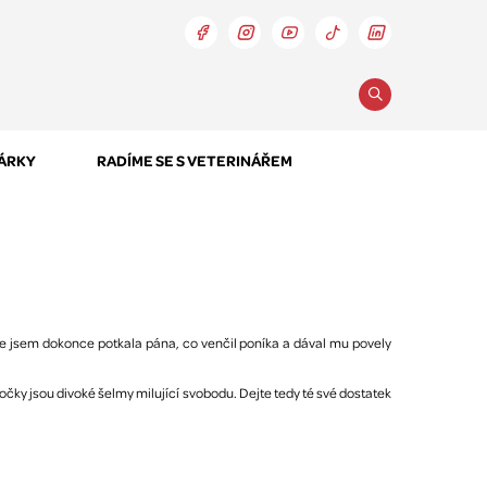
DÁRKY
RADÍME SE S VETERINÁŘEM
Praze jsem dokonce potkala pána, co venčil poníka a dával mu povely
očky jsou divoké šelmy milující svobodu. Dejte tedy té své dostatek