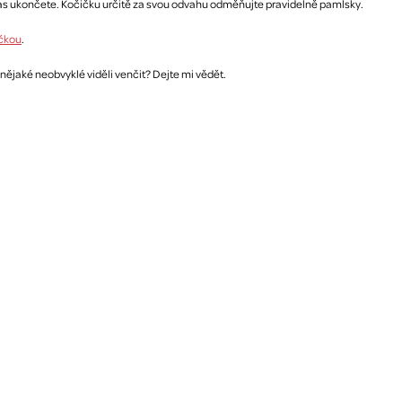
as ukončete. Kočičku určitě za svou odvahu odměňujte pravidelně pamlsky.
čkou
.
 nějaké neobvyklé viděli venčit? Dejte mi vědět.