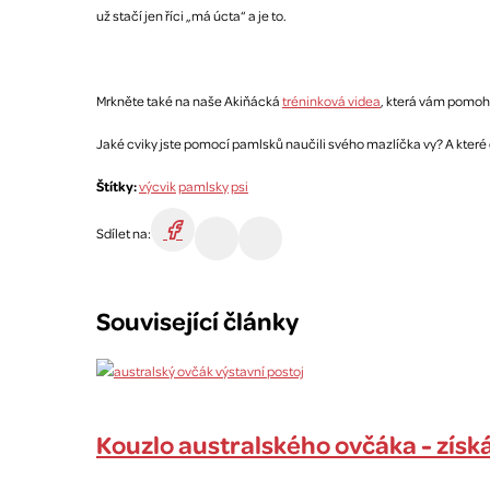
už stačí jen říci „má úcta“ a je to.
Mrkněte také na naše Akiňácká
tréninková videa
, která vám pomohou
Jaké cviky jste pomocí pamlsků naučili svého mazlíčka vy? A které 
Štítky:
výcvik
pamlsky
psi
Sdílet na:
Související články
Kouzlo australského ovčáka - získá 