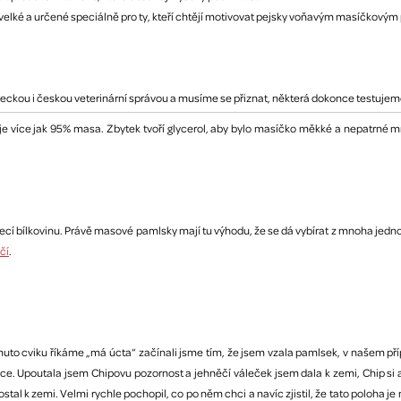
ak velké a určené speciálně pro ty, kteří chtějí motivovat pejsky voňavým masíčkov
eckou i českou veterinární správou a musíme se přiznat, některá dokonce testuje
je více jak 95% masa. Zbytek tvoří glycerol, aby bylo masíčko měkké a nepatrné m
kuřecí bílkovinu. Právě masové pamlsky mají tu výhodu, že se dá vybírat z mnoha jedn
čí
.
to cviku říkáme „má úcta“ začínali jsme tím, že jsem vzala pamlsek, v našem přípa
egrace. Upoutala jsem Chipovu pozornost a jehněčí váleček jsem dala k zemi, Chip
tal k zemi. Velmi rychle pochopil, co po něm chci a navíc zjistil, že tato poloha je