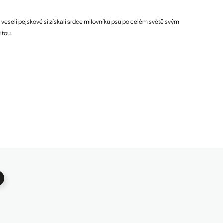
veselí pejskové si získali srdce milovníků psů po celém světě svým
itou.