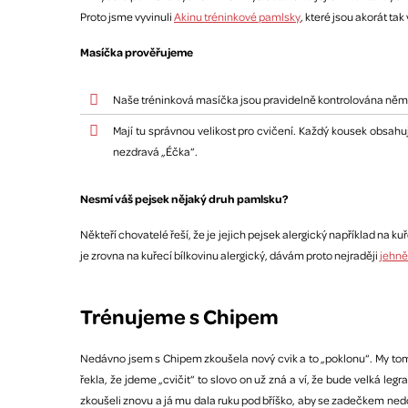
Proto jsme vyvinuli
Akinu tréninkové pamlsky
, které jsou akorát t
Masíčka prověřujeme
Naše tréninková masíčka jsou pravidelně kontrolována něm
Mají tu správnou velikost pro cvičení. Každý kousek obsahu
nezdravá „Éčka“.
Nesmí váš pejsek nějaký druh pamlsku?
Někteří chovatelé řeší, že je jejich pejsek alergický například na 
je zrovna na kuřecí bílkovinu alergický, dávám proto nejraději
jehně
Trénujeme s Chipem
Nedávno jsem s Chipem zkoušela nový cvik a to „poklonu“. My tomu
řekla, že jdeme „cvičit“ to slovo on už zná a ví, že bude velká l
zkoušeli znovu a já mu dala ruku pod bříško, aby se zadečkem nedos