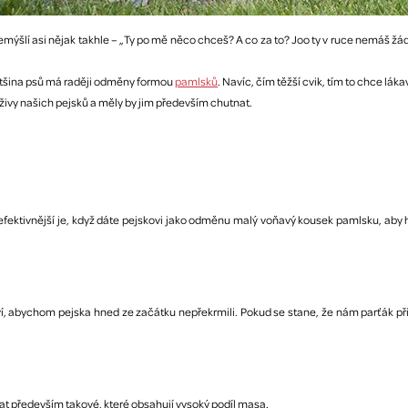
řemýšlí asi nějak takhle – „Ty po mě něco chceš? A co za to? Joo ty v ruce nemáš
většina psů má raději odměny formou
pamlsků
. Navíc, čím těžší cvik, tím to chce lá
ivy našich pejsků a měly by jim především chutnat.
ejefektivnější je, když dáte pejskovi jako odměnu malý voňavý kousek pamlsku, aby
ví, abychom pejska hned ze začátku nepřekrmili. Pokud se stane, že nám parťák př
rat především takové, které obsahují vysoký podíl masa.