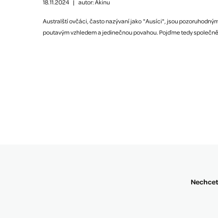
18.11.2024
|
autor: Akinu
Australští ovčáci, často nazývaní jako "Ausíci", jsou pozoruhodný
poutavým vzhledem a jedinečnou povahou. Pojďme tedy společně pro
Nechcete