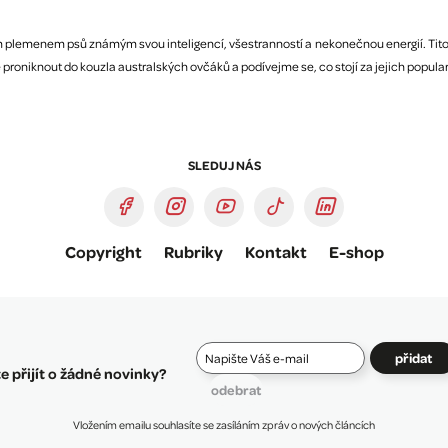
m plemenem psů známým svou inteligencí, všestranností a nekonečnou energií. Tito 
niknout do kouzla australských ovčáků a podívejme se, co stojí za jejich popular
SLEDUJ NÁS
Copyright
Rubriky
Kontakt
E-shop
přidat
 přijít o žádné novinky?
odebrat
Vložením emailu souhlasíte se zasíláním zpráv o nových článcích