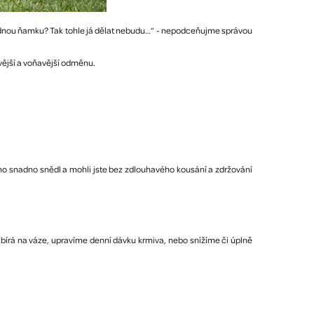
 žádnou ňamku? Tak tohle já dělat nebudu…“ - nepodceňujme správou
kavější a voňavější odměnu.
 ho snadno snědl a mohli jste bez zdlouhavého kousání a zdržování
ibírá na váze, upravíme denní dávku krmiva, nebo snížíme či úplně