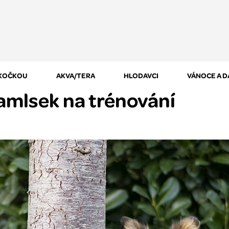
 KOČKOU
AKVA/TERA
HLODAVCI
VÁNOCE A 
amlsek na trénování