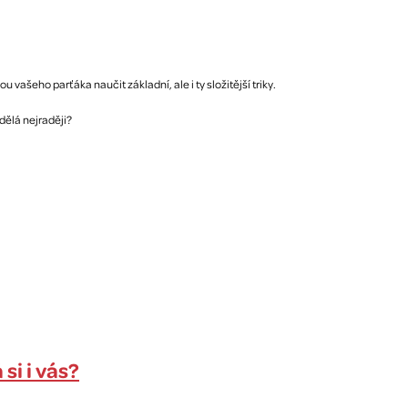
 vašeho parťáka naučit základní, ale i ty složitější triky.
dělá nejraději?
si i vás?