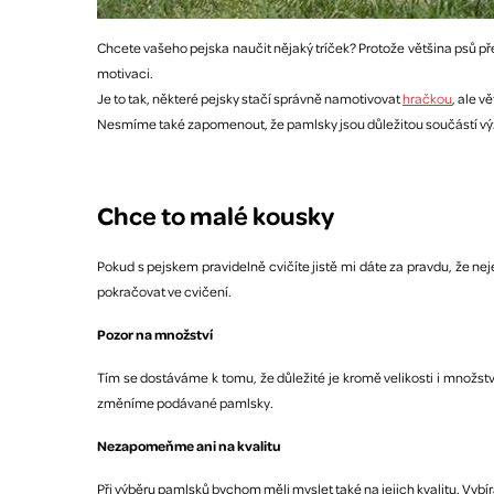
Chcete vašeho pejska naučit nějaký tríček? Protože většina psů p
motivaci.
Je to tak, některé pejsky stačí správně namotivovat
hračkou
, ale 
Nesmíme také zapomenout, že pamlsky jsou důležitou součástí výž
Chce to malé kousky
Pokud s pejskem pravidelně cvičíte jistě mi dáte za pravdu, že n
pokračovat ve cvičení.
Pozor na množství
Tím se dostáváme k tomu, že důležité je kromě velikosti i množst
změníme podávané pamlsky.
Nezapomeňme ani na kvalitu
Při výběru pamlsků bychom měli myslet také na jejich kvalitu. Vybí