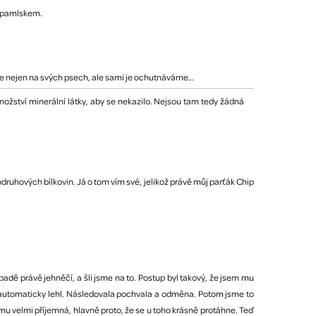
ým pamlskem.
me nejen na svých psech, ale sami je ochutnáváme…
nožství minerální látky, aby se nekazilo. Nejsou tam tedy žádná
odruhových bílkovin. Já o tom vím své, jelikož právě můj parťák Chip
dě právě jehněčí, a šli jsme na to. Postup byl takový, že jsem mu
 si automaticky lehl. Následovala pochvala a odměna. Potom jsme to
 mu velmi příjemná, hlavně proto, že se u toho krásně protáhne. Teď