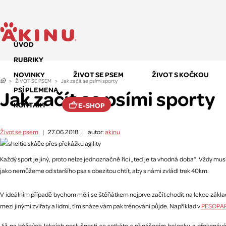
ÚVOD
RUBRIKY
NOVINKY
ŽIVOT SE PSEM
ŽIVOT S KOČKOU
ŽIVOT SE PSEM
Jak začít se psími sporty
PSÍ PLEMENA
Jak začít se psími sporty
KONTAKT
E-SHOP
Život se psem
|
27.06.2018
|
autor:
akinu
Každý sport je jiný, proto nelze jednoznačně říci „teď je ta vhodná doba“. Vždy mu
jako nemůžeme od staršího psa s obezitou chtít, aby s námi zvládl trek 40km.
V ideálním případě bychom měli se štěňátkem nejprve začít chodit na lekce základn
mezi jinými zvířaty a lidmi, tím snáze vám pak trénování půjde. Například v
PESOPA
Již na běžných lekcích poslušnosti se setkáte s přinášením balonku a překonáván