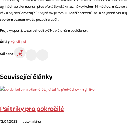
agilitách pejska nechají přes překážky skákat až někdy kolem 14.měsíce, může se pe
věk u něj není omezující. Stejně tak je tomu i u dalších sportů, ať už se jedná o bu
sportem seznamovat a pozvolna začít.
Pro jaký sport jste se rozhodli vy? Napište nám pod článek!
Štítky:
výcvik
psi
Sdílet na:
Související články
Psí triky pro pokročilé
13.04.2023
|
autor: akinu