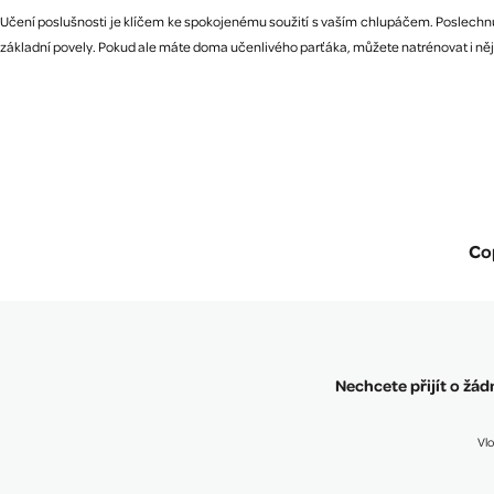
Učení poslušnosti je klíčem ke spokojenému soužití s vaším chlupáčem. Poslechnu
základní povely. Pokud ale máte doma učenlivého parťáka, můžete natrénovat i ně
Co
Nechcete přijít o žá
Vlo