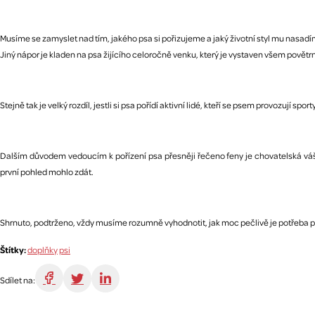
Musíme se zamyslet nad tím, jakého psa si pořizujeme a jaký životní styl mu nasadí
Jiný nápor je kladen na psa žijícího celoročně venku, který je vystaven všem povětr
Stejně tak je velký rozdíl, jestli si psa pořídí aktivní lidé, kteří se psem provozují 
Dalším důvodem vedoucím k pořízení psa přesněji řečeno feny je chovatelská váš
první pohled mohlo zdát.
Shrnuto, podtrženo, vždy musíme rozumně vyhodnotit, jak moc pečlivě je potřeba peč
Štítky:
doplňky
psi
Sdílet na: