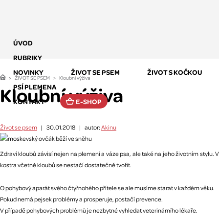
ÚVOD
RUBRIKY
NOVINKY
ŽIVOT SE PSEM
ŽIVOT S KOČKOU
ŽIVOT SE PSEM
Kloubní výživa
PSÍ PLEMENA
Kloubní výživa
KONTAKT
E-SHOP
Život se psem
|
30.01.2018
|
autor:
Akinu
Zdraví kloubů závisí nejen na plemeni a váze psa, ale také na jeho životním stylu.
kostra včetně kloubů se nestačí dostatečně tvořit.
O pohybový aparát svého čtyřnohého přítele se ale musíme starat v každém věku.
Pokud nemá pejsek problémy a prosperuje, postačí prevence.
V případě pohybových problémů je nezbytné vyhledat veterinárního lékaře.