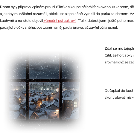
Doma byly přípravy v plném proudu! Taťka v koupelně hrál fackovanou s kaprem, dě
a jakoby mu všichni rozuměli, oblékli se a společně vyrazili do parku za domem. Vz
kuchyně a na stole objevil
vánoční psí cukroví
. “Tolik dobrot jsem ještě pohormad
padající vločky sněhu, postupně na něj padla únava, až zavřel oči a usnul.
Zdál se mu tajupln
Cítil, že ho tlapk
zrovna když se za
Doťapkal do kuchy
zkontrolovat misku