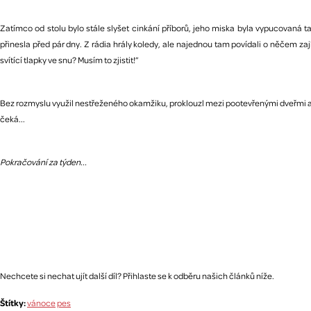
Zatímco od stolu bylo stále slyšet cinkání příborů, jeho miska byla vypucovaná t
přinesla před pár dny. Z rádia hrály koledy, ale najednou tam povídali o něčem 
svítící tlapky ve snu? Musím to zjistit!”
Bez rozmyslu využil nestřeženého okamžiku, proklouzl mezi pootevřenými dveřmi a v
čeká...
Pokračování za týden...
Nechcete si nechat ujít další díl? Přihlaste se k odběru našich článků níže.
Štítky:
vánoce
pes