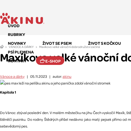
ÚVOD
RUBRIKY
NOVINKY
ŽIVOT SE PSEM
ŽIVOT S KOČKOU
VÁNOCE A DÁRKY
Maxíkovo velké vánoční dobrodružství začíná
PSÍ PLEMENA
Maxíkovo velké vánoční d
KONTAKT
E-SHOP
Vánoce a dárky
|
05.11.2023
|
autor:
akinu
Kapitola 1
Do Vánoc zbýval poslední den. V malém městečku na jihu Čech vyskočil Maxík, štěn
štěněčí pusinku. Do rodiny Štědrých přišel nedávno jako malý pejsek přímo od 
sebevědomý pes.