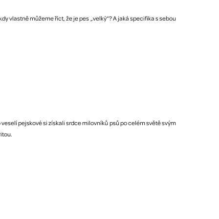
y vlastně můžeme říct, že je pes „velký“? A jaká specifika s sebou
veselí pejskové si získali srdce milovníků psů po celém světě svým
itou.