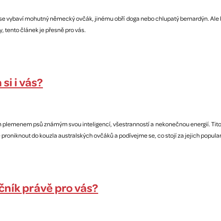
 se vybaví mohutný německý ovčák, jinému obří doga nebo chlupatý bernardýn. Ale kd
, tento článek je přesně pro vás.
si i vás?
m plemenem psů známým svou inteligencí, všestranností a nekonečnou energií. Tito 
niknout do kouzla australských ovčáků a podívejme se, co stojí za jejich popular
čník právě pro vás?