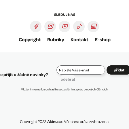
SLEDUJ NÁS
Copyright
Rubriky
Kontakt
E-shop
přidat
 přijít o žádné novinky?
odebrat
Vložením emailu souhlasíte se zasíláním zpráv o nových článcích
Akinu.cz
Copyright 2023
. Všechna práva vyhrazena.