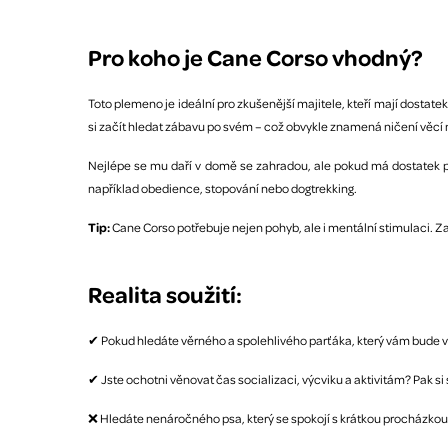
Pro koho je Cane Corso vhodný?
Toto plemeno je ideální pro zkušenější majitele, kteří mají dostat
si začít hledat zábavu po svém – což obvykle znamená ničení věcí
Nejlépe se mu daří v domě se zahradou, ale pokud má dostatek po
například obedience, stopování nebo dogtrekking.
Tip:
Cane Corso potřebuje nejen pohyb, ale i mentální stimulaci. Z
Realita soužití:
✔ Pokud hledáte věrného a spolehlivého parťáka, který vám bude v
✔ Jste ochotni věnovat čas socializaci, výcviku a aktivitám? Pak 
❌ Hledáte nenáročného psa, který se spokojí s krátkou procházkou