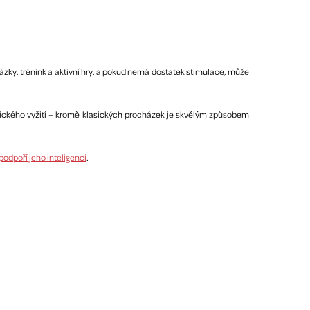
házky, trénink a aktivní hry, a pokud nemá dostatek stimulace, může
yzického vyžití – kromě klasických procházek je skvělým způsobem
 podpoří jeho inteligenci
.