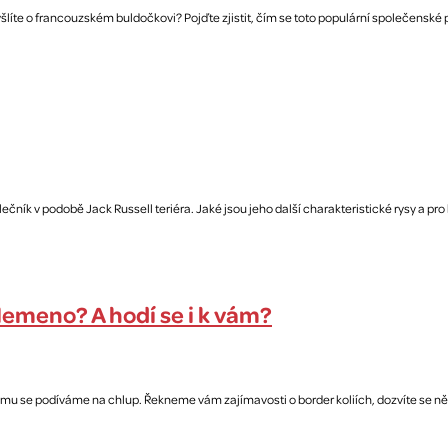
íte o francouzském buldočkovi? Pojďte zjistit, čím se toto populární společenské 
ník v podobě Jack Russell teriéra. Jaké jsou jeho další charakteristické rysy a pro
plemeno? A hodí se i k vám?
ému se podíváme na chlup. Řekneme vám zajímavosti o border koliích, dozvíte se něco