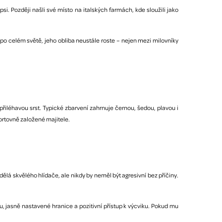
i. Později našli své místo na italských farmách, kde sloužili jako
o celém světě, jeho obliba neustále roste – nejen mezi milovníky
řiléhavou srst. Typické zbarvení zahrnuje černou, šedou, plavou i
ortovně založené majitele.
 dělá skvělého hlídače, ale nikdy by neměl být agresivní bez příčiny.
u, jasně nastavené hranice a pozitivní přístup k výcviku. Pokud mu