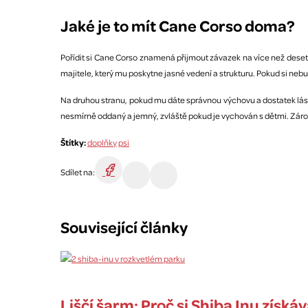
Jaké je to mít Cane Corso doma?
Pořídit si Cane Corso znamená přijmout závazek na více než deset
majitele, který mu poskytne jasné vedení a strukturu. Pokud si nebud
Na druhou stranu, pokud mu dáte správnou výchovu a dostatek lásky,
nesmírně oddaný a jemný, zvláště pokud je vychován s dětmi. Záro
Štítky:
doplňky
psi
Sdílet na:
Související články
Liščí šarm: Proč si Shiba Inu získáv