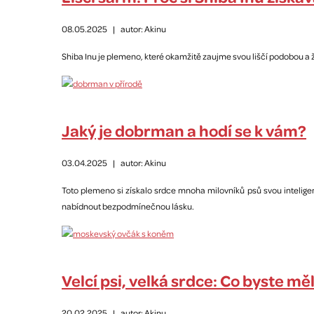
08.05.2025
|
autor: Akinu
Shiba Inu je plemeno, které okamžitě zaujme svou liščí podobou 
Jaký je dobrman a hodí se k vám?
03.04.2025
|
autor: Akinu
Toto plemeno si získalo srdce mnoha milovníků psů svou intelig
nabídnout bezpodmínečnou lásku.
Velcí psi, velká srdce: Co byste m
20.02.2025
|
autor: Akinu