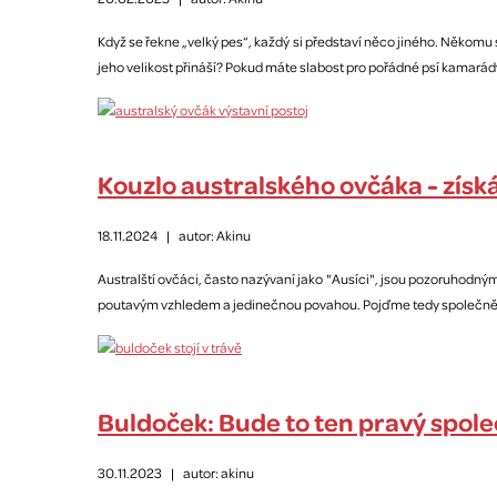
Když se řekne „velký pes“, každý si představí něco jiného. Někomu
jeho velikost přináší? Pokud máte slabost pro pořádné psí kamarády
Kouzlo australského ovčáka - získá 
18.11.2024
|
autor: Akinu
Australští ovčáci, často nazývaní jako "Ausíci", jsou pozoruhodný
poutavým vzhledem a jedinečnou povahou. Pojďme tedy společně pro
Buldoček: Bude to ten pravý spole
30.11.2023
|
autor: akinu