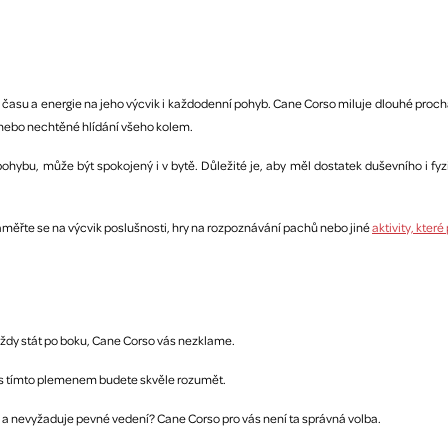
ek času a energie na jeho výcvik i každodenní pohyb. Cane Corso miluje dlouhé proc
 nebo nechtěné hlídání všeho kolem.
hybu, může být spokojený i v bytě. Důležité je, aby měl dostatek duševního i f
aměřte se na výcvik poslušnosti, hry na rozpoznávání pachů nebo jiné
aktivity, které
ždy stát po boku, Cane Corso vás nezklame.
si s tímto plemenem budete skvěle rozumět.
 a nevyžaduje pevné vedení? Cane Corso pro vás není ta správná volba.