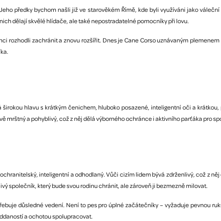
eho předky bychom našli již ve starověkém Římě, kde byli využíváni jako váleční ps
 z nich dělají skvělé hlídače, ale také nepostradatelné pomocníky při lovu.
ci rozhodli zachránit a znovu rozšířit. Dnes je Cane Corso uznávaným plemenem p
íka.
rokou hlavu s krátkým čenichem, hluboko posazené, inteligentní oči a krátkou, p
ě mrštný a pohyblivý, což z něj dělá výborného ochránce i aktivního parťáka pro sp
ochranitelský, inteligentní a odhodlaný. Vůči cizím lidem bývá zdrženlivý, což z něj
ivý společník, který bude svou rodinu chránit, ale zároveň ji bezmezně milovat.
třebuje důsledné vedení. Není to pes pro úplné začátečníky – vyžaduje pevnou ruk
ddaností a ochotou spolupracovat.