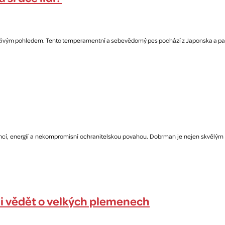
a živým pohledem. Tento temperamentní a sebevědomý pes pochází z Japonska a pat
encí, energií a nekompromisní ochranitelskou povahou. Dobrman je nejen skvělým 
ěli vědět o velkých plemenech