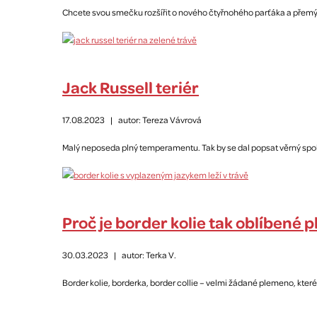
Chcete svou smečku rozšířit o nového čtyřnohého parťáka a přemýšl
Jack Russell teriér
17.08.2023
|
autor: Tereza Vávrová
Malý neposeda plný temperamentu. Tak by se dal popsat věrný společ
Proč je border kolie tak oblíbené 
30.03.2023
|
autor: Terka V.
Border kolie, borderka, border collie – velmi žádané plemeno, kter