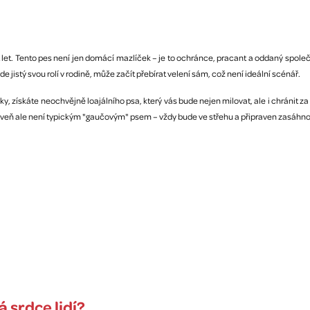
 let. Tento pes není jen domácí mazlíček – je to ochránce, pracant a oddaný spole
e jistý svou rolí v rodině, může začít přebírat velení sám, což není ideální scénář.
 získáte neochvějně loajálního psa, který vás bude nejen milovat, ale i chránit za
veň ale není typickým "gaučovým" psem – vždy bude ve střehu a připraven zasáhnout
á srdce lidí?