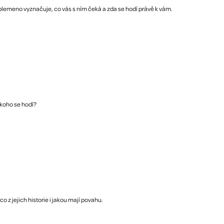
plemeno vyznačuje, co vás s ním čeká a zda se hodí právě k vám.
 koho se hodí?
 z jejich historie i jakou mají povahu.