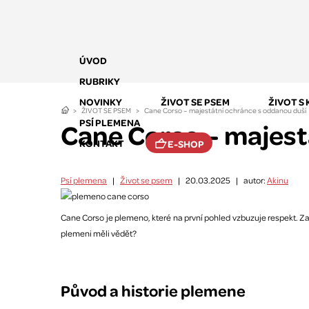
ÚVOD
RUBRIKY
NOVINKY
ŽIVOT SE PSEM
ŽIVOT S
ŽIVOT SE PSEM
Cane Corso – majestátní ochránce s oddanou duší
PSÍ PLEMENA
Cane Corso – majest
KONTAKT
E-SHOP
Psí plemena
|
Život se psem
|
20.03.2025
|
autor:
Akinu
Cane Corso je plemeno, které na první pohled vzbuzuje respekt. Za 
plemeni měli vědět?
Původ a historie plemene