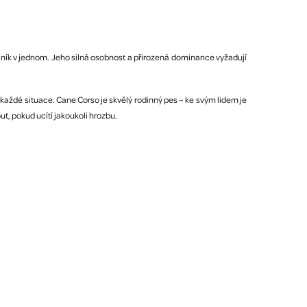
čník v jednom. Jeho silná osobnost a přirozená dominance vyžadují
 každé situace. Cane Corso je skvělý rodinný pes – ke svým lidem je
, pokud ucítí jakoukoli hrozbu.