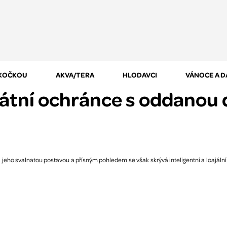
 KOČKOU
AKVA/TERA
HLODAVCI
VÁNOCE A 
átní ochránce s oddanou 
jeho svalnatou postavou a přísným pohledem se však skrývá inteligentní a loajální pe