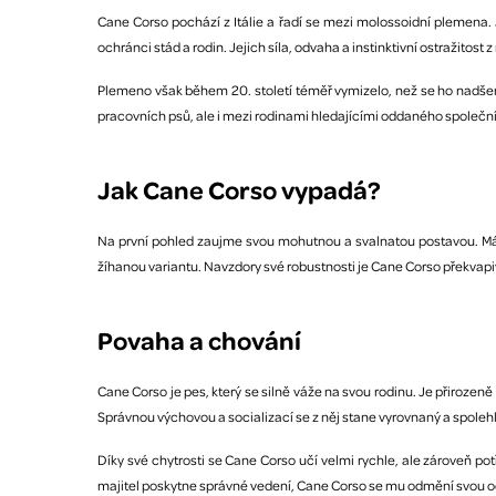
Cane Corso pochází z Itálie a řadí se mezi molossoidní plemena. J
ochránci stád a rodin. Jejich síla, odvaha a instinktivní ostražitost
Plemeno však během 20. století téměř vymizelo, než se ho nadšen
pracovních psů, ale i mezi rodinami hledajícími oddaného společn
Jak Cane Corso vypadá?
Na první pohled zaujme svou mohutnou a svalnatou postavou. Má ši
žíhanou variantu. Navzdory své robustnosti je Cane Corso překvapiv
Povaha a chování
Cane Corso je pes, který se silně váže na svou rodinu. Je přirozeně 
Správnou výchovou a socializací se z něj stane vyrovnaný a spolehl
Díky své chytrosti se Cane Corso učí velmi rychle, ale zároveň po
majitel poskytne správné vedení, Cane Corso se mu odmění svou o