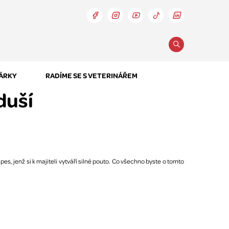
DÁRKY
RADÍME SE S VETERINÁŘEM
duší
s, jenž si k majiteli vytváří silné pouto. Co všechno byste o tomto