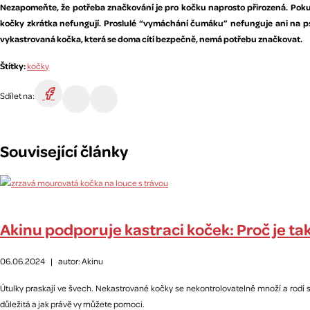
Nezapomeňte, že potřeba značkování je pro kočku naprosto přirozená. Pokud k
kočky zkrátka nefungují. Proslulé “vymáchání čumáku” nefunguje ani na ps
vykastrovaná kočka, která se doma cítí bezpečně, nemá potřebu značkovat.
Štítky:
kočky
Sdílet na:
Související články
Akinu podporuje kastraci koček: Proč je ta
06.06.2024
|
autor: Akinu
Útulky praskají ve švech. Nekastrované kočky se nekontrolovatelně množí a rodí se 
důležitá a jak právě vy můžete pomoci.