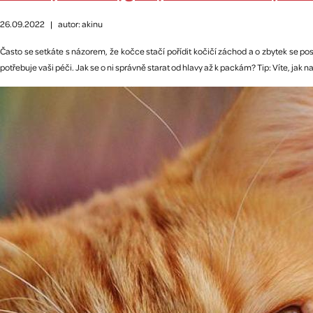
26.09.2022
|
autor: akinu
Často se setkáte s názorem, že kočce stačí pořídit kočičí záchod a o zbytek se p
potřebuje vaši péči. Jak se o ni správně starat od hlavy až k packám? Tip: Víte, ja