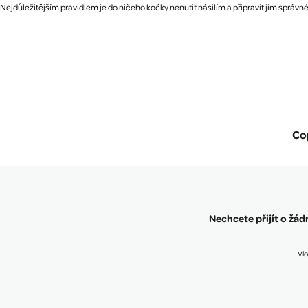
Nejdůležitějším pravidlem je do ničeho kočky nenutit násilím a připravit jim spr
Co
Nechcete přijít o žá
Vlo