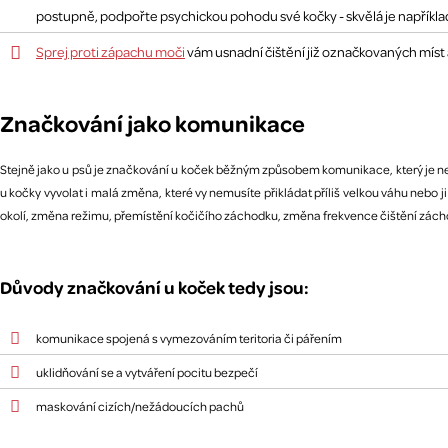
postupně, podpořte psychickou pohodu své kočky - skvělá je napříkl
Sprej proti zápachu moči
vám usnadní čištění již označkovaných míst a
Značkování jako komunikace
Stejně jako u psů je značkování u koček běžným způsobem komunikace, který je ne
u kočky vyvolat i malá změna, které vy nemusíte přikládat příliš velkou váhu neb
okolí, změna režimu, přemístění kočičího záchodku, změna frekvence čištění záchodku,
Důvody značkování u koček tedy jsou:
komunikace spojená s vymezováním teritoria či pářením
uklidňování se a vytváření pocitu bezpečí
maskování cizích/nežádoucích pachů