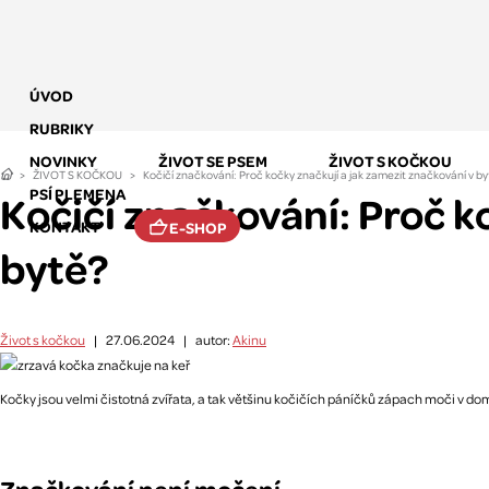
ÚVOD
RUBRIKY
NOVINKY
ŽIVOT SE PSEM
ŽIVOT S KOČKOU
ŽIVOT S KOČKOU
Kočičí značkování: Proč kočky značkují a jak zamezit značkování v by
PSÍ PLEMENA
Kočičí značkování: Proč k
KONTAKT
E-SHOP
bytě?
Život s kočkou
|
27.06.2024
|
autor:
Akinu
Kočky jsou velmi čistotná zvířata, a tak většinu kočičích páníčků zápach moči v do