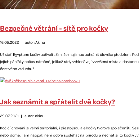
Bezpečné větrání - sítě pro kočky
16.05.2022
|
autor: Akinu
Už staří Egypťané kočky uctívali s tím, že mají moc ochránit člověka před zlem. Po
jejich páníčky občas náročné, jelikož rády vyhledávají vyvýšená místa a dostano
čerstvého vzduchu?
Jak seznámit a spřátelit dvě kočky?
29.07.2021
|
autor: akinu
Kočičí chování je velmi teritoriální, i přesto jsou ale kočky tvorové společenští. S
nebo domě. Tam naopak není dobré spoléhat na přírodu a nechat si to kočky „vyj