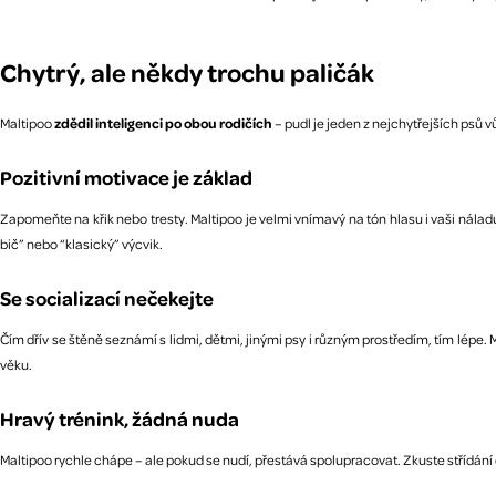
Chytrý, ale někdy trochu paličák
Maltipoo
zdědil inteligenci po obou rodičích
– pudl je jeden z nejchytřejších psů 
Pozitivní motivace je základ
Zapomeňte na křik nebo tresty. Maltipoo je velmi vnímavý na tón hlasu i vaši nál
bič” nebo “klasický” výcvik.
Se socializací nečekejte
Čím dřív se štěně seznámí s lidmi, dětmi, jinými psy i různým prostředím, tím lépe.
věku.
Hravý trénink, žádná nuda
Maltipoo rychle chápe – ale pokud se nudí, přestává spolupracovat. Zkuste střídání