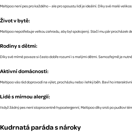
Maltipoo není pes pro každého – ale pro spoustu lidí je ideální. Díky své malé veliko
Život v bytě:
Maltipoo nepotřebuje velkou zahradu, aby byl spokojený. Stačí mu pár procházek den
Rodiny s dětmi:
Díky své mírné povaze si často dobře rozumí i s malými dětmi. Samozřejmě je nutné do
Aktivní domácnosti:
Maltipoo vás rád doprovodí na výlet, procházku nebo i lehký běh. Baví ho interaktivní 
Lidé s mírnou alergií:
I když žádný pes není stoprocentně hypoalergenní, Maltipoo díky srsti po pudlovi témě
Kudrnatá paráda s nároky