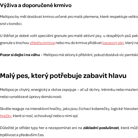
Výživa a doporučené krmivo
Maltipoo by měl dostávat krmivo určené pro malá plemena, které respektuje velikost
srst v kondici.
U štěňat je dobré volit speciální granule pro malé aktivní psy, u dospělých ps
granule s trochou
vlhkého krmiva
nebo mu do krmiva přidávat
lososový olej
, který n
Pozor si dejte i na váhu
– Maltipoo má sklony k přibírání, pokud dostává víc pamls
Malý pes, který potřebuje zabavit hlavu
Maltipoo je chytrý, energický a rád se zapojuje – ať už do hry, tréninku nebo mazl
nebo vynalézavé úpravy domácnosti.
Skvěle reaguje na interaktivní hračky, jako jsou čichací koberečky, logické hlavo
hračky
, které si nosí, schovávají nebo s nimi spí.
Důležité je střídat typy her a nezapomínat ani na
základní poslušnost
, která můž
trpělivost a především čas.