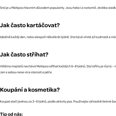
Srst je u Maltipoo hlavním důvodem popularity. Jsou hebcí a roztomilí, zkrátka sladk
Jak často kartáčovat?
Ideálně každý den, nebo alespoň několikrát týdně. Srst bývá vlnitá až kudrnatá a m
Jak často stříhat?
Většina majitelů nechává Maltipoo stříhat každých 6–8 týdnů. Styl střihu je různý – n
Jen s sebou nese více starostí a péče.
Koupání a kosmetika?
Koupat stačí jednou za 3–6 týdnů, podle aktivity psa. Používejte výhradně šetrné ša
Tip od nás: