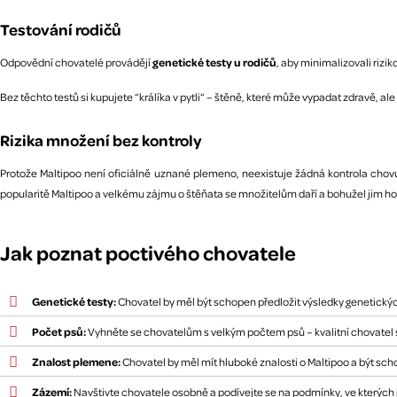
Testování rodičů
Odpovědní chovatelé provádějí
genetické testy u rodičů
, aby minimalizovali riz
Bez těchto testů si kupujete “králíka v pytli“ – štěně, které může vypadat zdravě, a
Rizika množení bez kontroly
Protože Maltipoo není oficiálně uznané plemeno, neexistuje žádná kontrola chov
popularitě Maltipoo a velkému zájmu o štěňata se množitelům daří a bohužel jim hod
Jak poznat poctivého chovatele
Genetické testy:
Chovatel by měl být schopen předložit výsledky genetických
Počet psů:
Vyhněte se chovatelům s velkým počtem psů – kvalitní chovatel s
Znalost plemene:
Chovatel by měl mít hluboké znalosti o Maltipoo a být sch
Zázemí:
Navštivte chovatele osobně a podívejte se na podmínky, ve kterých p