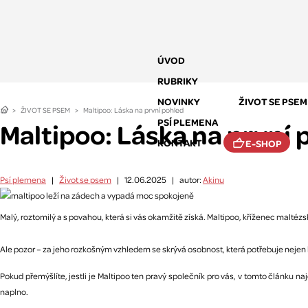
ÚVOD
RUBRIKY
NOVINKY
ŽIVOT SE PSEM
ŽIVOT SE PSEM
Maltipoo: Láska na první pohled
PSÍ PLEMENA
Maltipoo: Láska na první 
KONTAKT
E-SHOP
Psí plemena
|
Život se psem
|
12.06.2025
|
autor:
Akinu
Malý, roztomilý a s povahou, která si vás okamžitě získá. Maltipoo, kříženec maltéz
Ale pozor – za jeho rozkošným vzhledem se skrývá osobnost, která potřebuje nejen lá
Pokud přemýšlíte, jestli je Maltipoo ten pravý společník pro vás, v tomto článku 
naplno.