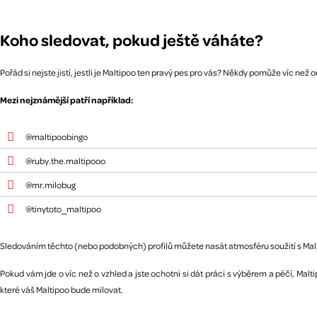
Koho sledovat, pokud ještě váháte?
Pořád si nejste jistí, jestli je Maltipoo ten pravý pes pro vás? Někdy pomůže víc než 
Mezi nejznámější patří například:
@maltipoobingo
@ruby.the.maltipooo
@mr.milobug
@tinytoto_maltipoo
Sledováním těchto (nebo podobných) profilů můžete nasát atmosféru soužití s Maltipo
Pokud vám jde o víc než o vzhled a jste ochotni si dát práci s výběrem a péčí, Mal
které váš Maltipoo bude milovat.