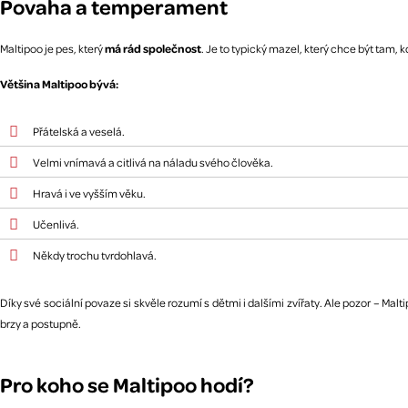
Povaha a temperament
Maltipoo je pes, který
má rád společnost
. Je to typický mazel, který chce být tam,
Většina Maltipoo bývá:
Přátelská a veselá.
Velmi vnímavá a citlivá na náladu svého člověka.
Hravá i ve vyšším věku.
Učenlivá.
Někdy trochu tvrdohlavá.
Díky své sociální povaze si skvěle rozumí s dětmi i dalšími zvířaty. Ale pozor – M
brzy a postupně.
Pro koho se Maltipoo hodí?