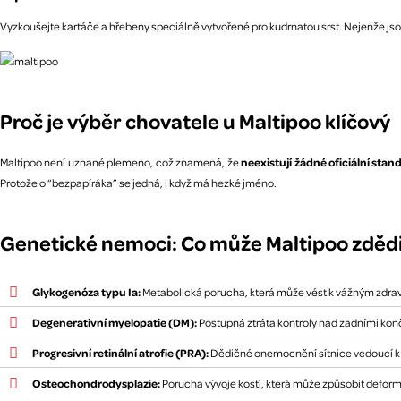
Vyzkoušejte kartáče a hřebeny speciálně vytvořené pro kudrnatou srst. Nejenže jsou
Proč je výběr chovatele u Maltipoo klíčový
Maltipoo není uznané plemeno, což znamená, že
neexistují žádné oficiální sta
Protože o “bezpapíráka” se jedná, i když má hezké jméno.
Genetické nemoci: Co může Maltipoo zděd
Glykogenóza typu Ia:
Metabolická porucha, která může vést k vážným zdra
Degenerativní myelopatie (DM):
Postupná ztráta kontroly nad zadními konč
Progresivní retinální atrofie (PRA):
Dědičné onemocnění sítnice vedoucí k p
Osteochondrodysplazie:
Porucha vývoje kostí, která může způsobit deform