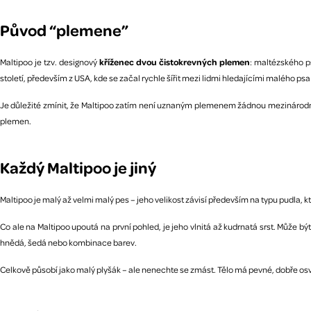
Původ “plemene”
Maltipoo je tzv. designový
kříženec dvou čistokrevných plemen
: maltézského ps
století, především z USA, kde se začal rychle šířit mezi lidmi hledajícími malého psa
Je důležité zmínit, že Maltipoo zatím není uznaným plemenem žádnou mezinárodní
plemen.
Každý Maltipoo je jiný
Maltipoo je malý až velmi malý pes – jeho velikost závisí především na typu pudla, k
Co ale na Maltipoo upoutá na první pohled, je jeho vlnitá až kudrnatá srst. Může 
hnědá, šedá nebo kombinace barev.
Celkově působí jako malý plyšák – ale nenechte se zmást. Tělo má pevné, dobře os