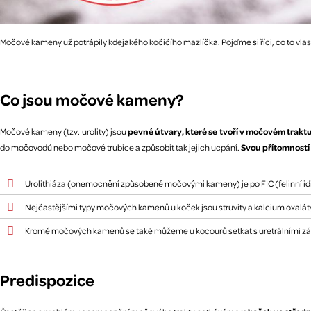
Močové kameny už potrápily kdejakého kočičího mazlíčka. Pojďme si říci, co to vlas
Co jsou močové kameny?
Močové kameny (tzv. urolity) jsou
pevné útvary, které se tvoří v močovém trakt
do močovodů nebo močové trubice a způsobit tak jejich ucpání.
Svou přítomností
Urolithiáza (onemocnění způsobené močovými kameny) je po FIC (felinní id
Nejčastějšími typy močových kamenů u koček jsou struvity a kalcium oxalát
Kromě močových kamenů se také můžeme u kocourů setkat s uretrálními zá
Predispozice