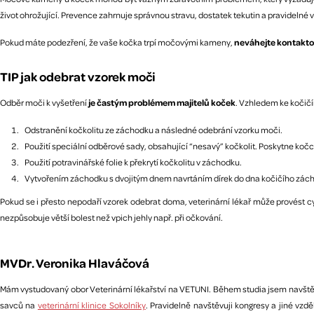
život ohrožující. Prevence zahrnuje správnou stravu, dostatek tekutin a pravidelné v
Pokud máte podezření, že vaše kočka trpí močovými kameny,
neváhejte kontaktova
TIP jak odebrat vzorek moči
Odběr moči k vyšetření
je častým problémem majitelů koček
. Vzhledem ke kočičí
Odstranění kočkolitu ze záchodku a následné odebrání vzorku moči.
Použití speciální odběrové sady, obsahující “nesavý” kočkolit. Poskytne ko
Použití potravinářské folie k překrytí kočkolitu v záchodku.
Vytvořením záchodku s dvojitým dnem navrtáním dírek do dna kočičího záchod
Pokud se i přesto nepodaří vzorek odebrat doma, veterinární lékař může provést 
nezpůsobuje větší bolest než vpich jehly např. při očkování.
MVDr. Veronika Hlaváčová
Mám vystudovaný obor Veterinární lékařství na VETUNI. Během studia jsem navštěvo
savců na
veterinární klinice Sokolníky
. Pravidelně navštěvuji kongresy a jiné v