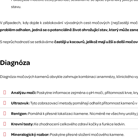
stavu.
V případech, kdy dojde k zablokování vývodných cest močových (nejčastěji močové
problém odhalen, jedná se o potenciálně život ohrožující stav, který může zan
S neprůchodností se setkáváme
častěji u kocourů, jelikož mají užší a delší močov
Diagnóza
Diagnóza močových kamenů obvykle zahrnuje kombinaci anamnézy, klinického vyšetř
Analýzu moči:
Poskytne informace zejména o pH moči, přítomnosti krve, krys
Ultrazvuk:
Tyto zobrazovací metody pomáhají odhalit přítomnost kamenů 
Rentgen:
Pomáhá k přesné lokalizaci kamene. Nicméně ne všechny urolity js
Krevní testy:
Ke zhodnocení celkového zdraví kočky a funkce ledvin.
Mineralogický rozbor:
Poskytne přesné složení močového kamene.