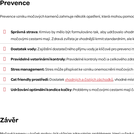
Prevence
Prevence vzniku močových kamenů zahrnuje několik opatření, která mohou pomoci sní
Správná strava:
Krmivo by mělo být formulováno tak, aby udržovalo vhodné 
močovými cestami mají. Zdravá zvířata je vhodnější krmit standardním, ale 
Dostatek vody:
Zajištění dostatečného příjmu vody je klíčové pro prevenci
Pravidelné veterinární kontroly:
Pravidelné kontroly moči a celkového zdr
Stres management:
Stres může přispívat ke vzniku onemocnění močových cest
Cat friendly prostředí:
Dostatek
vhodných a čistých záchodků
, vhodné míst
Udržování optimální kondice kočky:
Problémy s močovými cestami mají ča
Závěr
Močové kameny u koček mohou být vážným zdravotním problémem, který vyžaduj