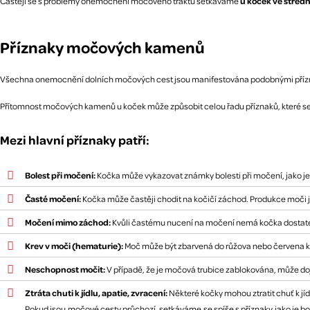
Častěji se s problémy onemocnění močového traktu setkáváme
u koček ve střed
Příznaky močových kamenů
Všechna onemocnění dolních močových cest jsou manifestována podobnými příznaky, 
Přítomnost močových kamenů u koček může způsobit celou řadu příznaků, které se mo
Mezi hlavní příznaky patří:
Bolest při močení:
Kočka může vykazovat známky bolesti při močení, jako je
Časté močení:
Kočka může častěji chodit na kočičí záchod. Produkce moči j
Močení mimo záchod:
Kvůli častému nucení na močení nemá kočka dostatek č
Krev v moči (hematurie):
Moč může být zbarvená do růžova nebo červena kvůl
Neschopnost močit:
V případě, že je močová trubice zablokována, může dojí
Ztráta chuti k jídlu, apatie, zvracení:
Některé kočky mohou ztratit chuť k jí
Pokud jsou močové cesty průchozí, setkáváme se spíše s příznaky jako je 