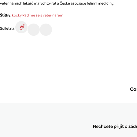
veterinárních lékařů malých zvířat a České asociace felinní medicíny.
Štítky:
kočky
Radíme se s veterinářem
Sdílet na:
Co
Nechcete přijít o žá