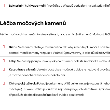
Bakteriální kultivace moči:
Provádí se v případě podezření na bakteriální inf
Léčba močových kamenů
Léčba močových kamenů závisí na velikosti, typu a umístění kamenů. Možnosti léčb
Dietu:
Veterinární dieta je formulována tak, aby změnila pH moči a snížil
pomoci menší kameny rozpustit. V rámci úpravy stravy je také důležité zvýšit 
Léky:
Nejčastěji jsou používány léky na zmírnění bolesti. Antibiotika mohou
Katetrizace a laváž:
U akutní obstrukce močové trubice je nezbytné provést
je možné ponechat zavedenou několik dní.
Chirurgický zákrok:
Pokud jsou kameny příliš velké, nelze je rozpustit ne
měchýře). Získání urolitů je důležité zejména pro jejich identifikaci (miner
případě, že dochází k ucpání močové trubice opakovaně.