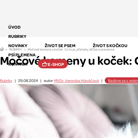
ÚVOD
RUBRIKY
NOVINKY
ŽIVOT SE PSEM
ŽIVOT S KOČKOU
RUBRIKY
Močové kameny u koček: Co to je, příznaky, léčba a prevence
PSÍ PLEMENA
Močové kameny u koček: Co
KONTAKT
E-SHOP
Rubriky
|
29.08.2024
|
autor:
MVDr. Veronika Hlaváčová
|
Radíme se s vete