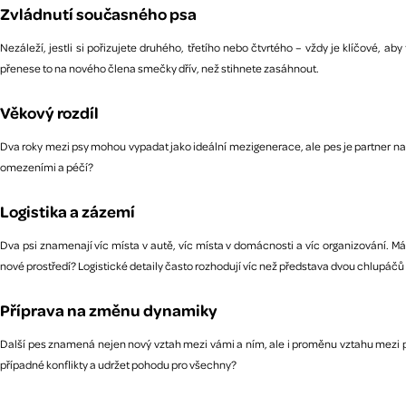
Zvládnutí současného psa
Nezáleží, jestli si pořizujete druhého, třetího nebo čtvrtého – vždy je klíčové,
přenese to na nového člena smečky dřív, než stihnete zasáhnout.
Věkový rozdíl
Dva roky mezi psy mohou vypadat jako ideální mezigenerace, ale pes je partner na víc
omezeními a péčí?
Logistika a zázemí
Dva psi znamenají víc místa v autě, víc místa v domácnosti a víc organizování. M
nové prostředí? Logistické detaily často rozhodují víc než představa dvou chlupáčů
Příprava na změnu dynamiky
Další pes znamená nejen nový vztah mezi vámi a ním, ale i proměnu vztahu mezi ps
případné konflikty a udržet pohodu pro všechny?