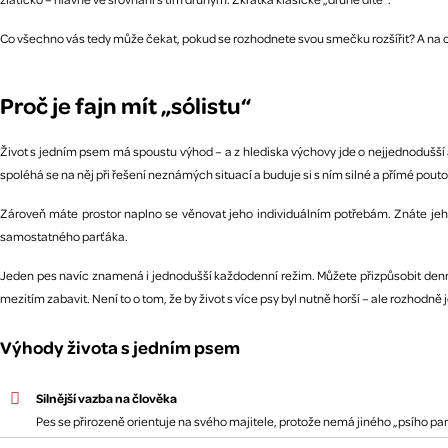
Co všechno vás tedy může čekat, pokud se rozhodnete svou smečku rozšířit? A na c
Proč je fajn mít „sólistu“
Život s jedním psem má spoustu výhod – a z hlediska výchovy jde o nejjednodušší a
spoléhá se na něj při řešení neznámých situací a buduje si s ním silné a přímé pouto
Zároveň máte prostor naplno se věnovat jeho individuálním potřebám. Znáte jeho 
samostatného parťáka.
Jeden pes navíc znamená i jednodušší každodenní režim. Můžete přizpůsobit denní
mezitím zabavit. Není to o tom, že by život s více psy byl nutně horší – ale rozhodně 
Výhody života s jedním psem
Silnější vazba na člověka
Pes se přirozeně orientuje na svého majitele, protože nemá jiného „psího parťá