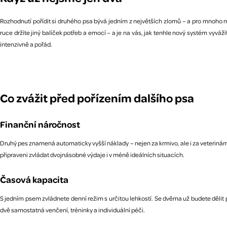
Rozhodnutí pořídit si druhého psa bývá jedním z největších zlomů – a pro mnoho maj
ruce držíte jiný balíček potřeb a emocí – a je na vás, jak tenhle nový systém vyváž
intenzivně a pořád.
Co zvážit před pořízením dalšího psa
Finanční náročnost
Druhý pes znamená automaticky vyšší náklady – nejen za krmivo, ale i za veterinárn
připraveni zvládat dvojnásobné výdaje i v méně ideálních situacích.
Časová kapacita
S jedním psem zvládnete denní režim s určitou lehkostí. Se dvěma už budete dělit p
dvě samostatná venčení, tréninky a individuální péči.