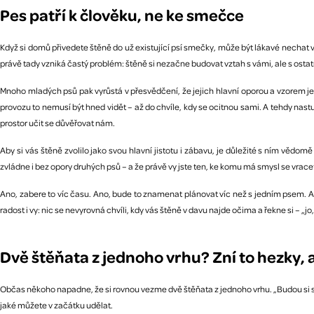
Pes patří k člověku, ne ke smečce
Když si domů přivedete štěně do už existující psí smečky, může být lákavé nechat v
právě tady vzniká častý problém: štěně si nezačne budovat vztah s vámi, ale s ostat
Mnoho mladých psů pak vyrůstá v přesvědčení, že jejich hlavní oporou a vzorem je
provozu to nemusí být hned vidět – až do chvíle, kdy se ocitnou sami. A tehdy nast
prostor učit se důvěřovat nám.
Aby si vás štěně zvolilo jako svou hlavní jistotu i zábavu, je důležité s ním věd
zvládne i bez opory druhých psů – a že právě vy jste ten, ke komu má smysl se vracet,
Ano, zabere to víc času. Ano, bude to znamenat plánovat víc než s jedním psem. Ale
radost i vy: nic se nevyrovná chvíli, kdy vás štěně v davu najde očima a řekne si – „jo,
Dvě štěňata z jednoho vrhu? Zní to hezky, a
Občas někoho napadne, že si rovnou vezme dvě štěňata z jednoho vrhu. „Budou si spo
jaké můžete v začátku udělat.