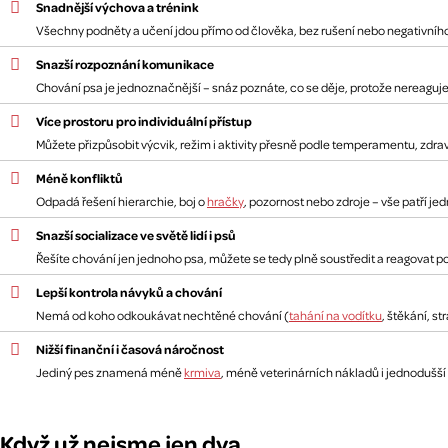
Snadnější výchova a trénink
Všechny podněty a učení jdou přímo od člověka, bez rušení nebo negativního 
Snazší rozpoznání komunikace
Chování psa je jednoznačnější – snáz poznáte, co se děje, protože nereaguje
Více prostoru pro individuální přístup
Můžete přizpůsobit výcvik, režim i aktivity přesně podle temperamentu, zdra
Méně konfliktů
Odpadá řešení hierarchie, boj o
hračky
, pozornost nebo zdroje – vše patří j
Snazší socializace ve světě lidí i psů
Řešíte chování jen jednoho psa, můžete se tedy plně soustředit a reagovat pod
Lepší kontrola návyků a chování
Nemá od koho odkoukávat nechtěné chování (
tahání na vodítku
, štěkání, s
Nižší finanční i časová náročnost
Jediný pes znamená méně
krmiva
, méně veterinárních nákladů i jednodušší 
Když už nejsme jen dva