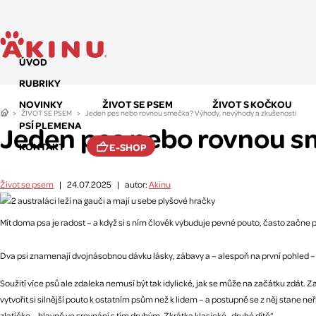
ÚVOD
RUBRIKY
NOVINKY
ŽIVOT SE PSEM
ŽIVOT S KOČKOU
ŽIVOT SE PSEM
Jeden pes nebo rovnou smečka? Výhody, nevýhody a zkušenosti
PSÍ PLEMENA
Jeden pes nebo rovnou s
KONTAKT
E-SHOP
Život se psem
|
24.07.2025
|
autor:
Akinu
Mít doma psa je radost – a když si s ním člověk vybuduje pevné pouto, často začne p
Dva psi znamenají dvojnásobnou dávku lásky, zábavy a – alespoň na první pohled
Soužití více psů ale zdaleka nemusí být tak idylické, jak se může na začátku zdát.
vytvořit si silnější pouto k ostatním psům než k lidem – a postupně se z něj stane ne
zlatíčko – hlavně ve srovnání s tím druhým. Zkrátka klasické „druhé dítě“.