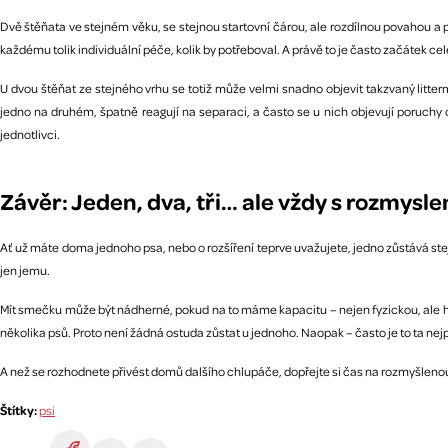
Dvě štěňata ve stejném věku, se stejnou startovní čárou, ale rozdílnou povahou a 
každému tolik individuální péče, kolik by potřeboval. A právě to je často začátek cel
U dvou štěňat ze stejného vrhu se totiž může velmi snadno objevit takzvaný litte
jedno na druhém, špatně reagují na separaci, a často se u nich objevují poruchy c
jednotlivci.
Závěr: Jeden, dva, tři… ale vždy s rozmysl
Ať už máte doma jednoho psa, nebo o rozšíření teprve uvažujete, jedno zůstává stej
jen jemu.
Mít smečku může být nádherné, pokud na to máme kapacitu – nejen fyzickou, ale h
několika psů. Proto není žádná ostuda zůstat u jednoho. Naopak – často je to ta nejpe
A než se rozhodnete přivést domů dalšího chlupáče, dopřejte si čas na rozmyšlenou. M
Štítky:
psi