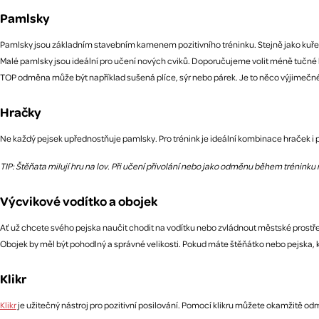
Pamlsky
Pamlsky jsou základním stavebním kamenem pozitivního tréninku. Stejně jako kuře
Malé pamlsky jsou ideální pro učení nových cviků. Doporučujeme volit méně tučné ko
TOP odměna může být například sušená plíce, sýr nebo párek. Je to něco výjimečného
Hračky
Ne každý pejsek upřednostňuje pamlsky. Pro trénink je ideální kombinace hraček i 
TIP: Štěňata milují hru na lov. Při učení přivolání nebo jako odměnu během tréninku
Výcvikové vodítko a obojek
Ať už chcete svého pejska naučit chodit na vodítku nebo zvládnout městské prostředí,
Obojek by měl být pohodlný a správné velikosti. Pokud máte štěňátko nebo pejska, k
Klikr
Klikr
je užitečný nástroj pro pozitivní posilování. Pomocí klikru můžete okamžitě o