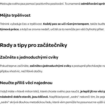
Motivujte svého psa pomocí pozitivního posilování. To znamená
odměňování správ
Mějte trpělivost
Trénink vyžaduje čas a trpělivost.
Každý pes se učí různým tempem
, takže buďt
týmová práce
, a když se zrovna nedaří, určitě za to nemůže jen váš čtyřnohý přít
Rady a tipy pro začátečníky
Začněte s jednoduchými cviky
Pokud teprve začínáte,
začněte s jednoduchými cviky
a postupně přecházejte na 
přijdou vhod víc, než líbivé otočky.
Neučte příliš věcí najednou
I když máte v hlavě milion triků, které chcete svého psa naučit,
je lepší jít na věc
následně dobře stavět, jsou klíčové.
Například povel „sedni“ nekončí tím, že pej
„sedni“ skrývá dlouhou metodickou řadu, která vám pomůže ho posunout na vyšší 