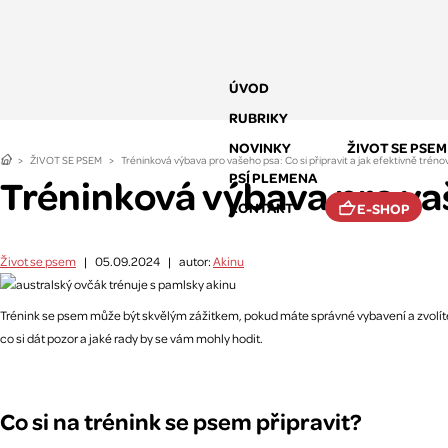
ÚVOD
RUBRIKY
NOVINKY
ŽIVOT SE PSEM
ŽIVOT SE PSEM
Tréninková výbava pro vašeho psa: Co si připravit a jak efektivně tréno
PSÍ PLEMENA
Tréninková výbava pro vaš
KONTAKT
E-SHOP
Život se psem
|
05.09.2024
|
autor:
Akinu
Trénink se psem může být skvělým zážitkem, pokud máte správné vybavení a zvolíte v
co si dát pozor a jaké rady by se vám mohly hodit.
Co si na trénink se psem připravit?