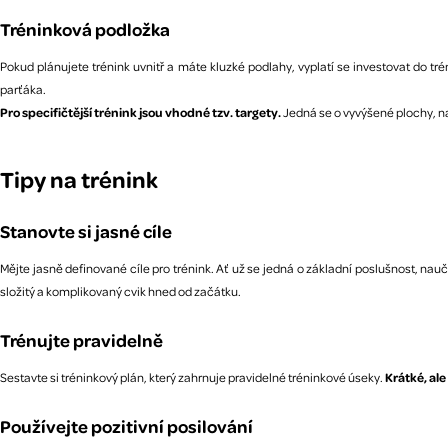
Tréninková podložka
Pokud plánujete trénink uvnitř a máte kluzké podlahy, vyplatí se investovat do t
parťáka.
Pro specifičtější trénink jsou vhodné tzv. targety.
Jedná se o vyvýšené plochy, na 
Tipy na trénink
Stanovte si jasné cíle
Mějte jasně definované cíle pro trénink. Ať už se jedná o základní poslušnost, na
složitý a komplikovaný cvik hned od začátku.
Trénujte pravidelně
Sestavte si tréninkový plán, který zahrnuje pravidelné tréninkové úseky.
Krátké, ale
Používejte pozitivní posilování