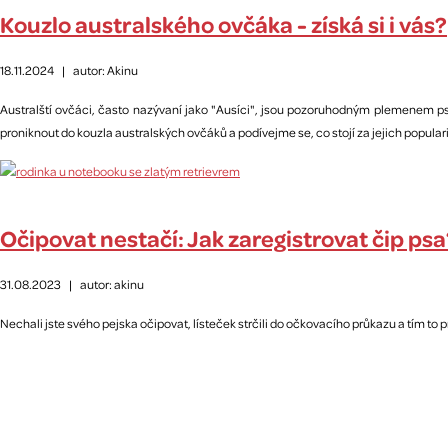
Kouzlo australského ovčáka - získá si i vás?
18.11.2024
|
autor: Akinu
Australští ovčáci, často nazývaní jako "Ausíci", jsou pozoruhodným plemenem p
proniknout do kouzla australských ovčáků a podívejme se, co stojí za jejich popular
Očipovat nestačí: Jak zaregistrovat čip psa
31.08.2023
|
autor: akinu
Nechali jste svého pejska očipovat, lísteček strčili do očkovacího průkazu a tím to pr