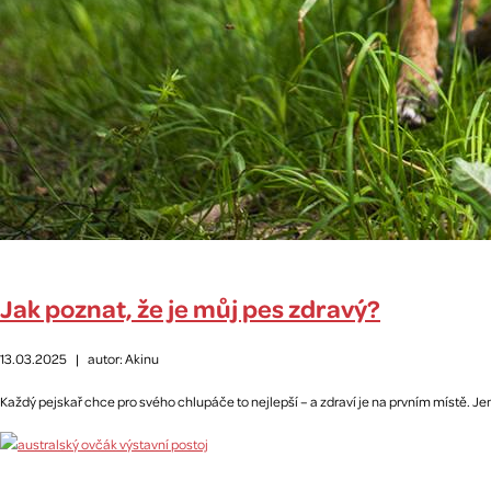
Jak poznat, že je můj pes zdravý?
13.03.2025
|
autor: Akinu
Každý pejskař chce pro svého chlupáče to nejlepší – a zdraví je na prvním místě. Jen